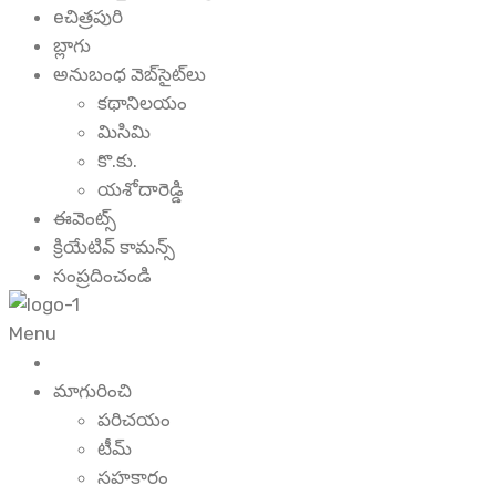
eచిత్రపురి
బ్లాగు
అనుబంధ వెబ్‌సైట్‌లు
కథానిలయం
మిసిమి
కొ.కు.
యశోదారెడ్డి
ఈవెంట్స్
క్రియేటివ్ కామన్స్
సంప్రదించండి
Menu
మాగురించి
పరిచయం
టీమ్
సహకారం