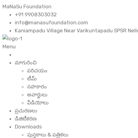
MaNaSu Foundation
+91 9908303032
info@manasufoundation.com
Kaniampadu Village Near Varikuntapadu SPSR Nello
Menu
మాగురించి
పరిచయం
టీమ్
సహకారం
అవార్డులు
వీడియోలు
ప్రచురణలు
డిజిటీకరణ
Downloads
పుస్తకాలు & పత్రికలు