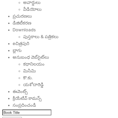
అవార్డులు
వీడియోలు
ప్రచురణలు
డిజిటీకరణ
Downloads
పుస్తకాలు & పత్రికలు
eచిత్రపురి
బ్లాగు
అనుబంధ వెబ్‌సైట్‌లు
కథానిలయం
మిసిమి
కొ.కు.
యశోదారెడ్డి
ఈవెంట్స్
క్రియేటివ్ కామన్స్
సంప్రదించండి