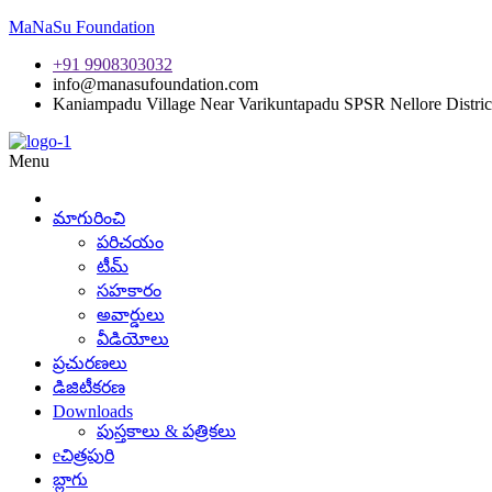
MaNaSu Foundation
+91 9908303032
info@manasufoundation.com
Kaniampadu Village Near Varikuntapadu SPSR Nellore Distric
Menu
మాగురించి
పరిచయం
టీమ్
సహకారం
అవార్డులు
వీడియోలు
ప్రచురణలు
డిజిటీకరణ
Downloads
పుస్తకాలు & పత్రికలు
eచిత్రపురి
బ్లాగు