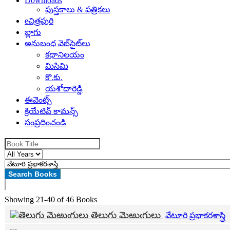
Downloads
పుస్తకాలు & పత్రికలు
eచిత్రపురి
బ్లాగు
అనుబంధ వెబ్‌సైట్‌లు
కథానిలయం
మిసిమి
కొ.కు.
యశోదారెడ్డి
ఈవెంట్స్
క్రియేటివ్ కామన్స్
సంప్రదించండి
Showing
21-40 of 46
Books
తెలుగు మెఱుఁగులు
వేటూరి ప్రభాకరశాస్త్రి