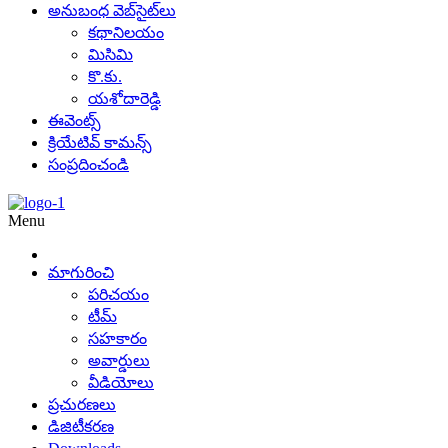
అనుబంధ వెబ్‌సైట్‌లు
కథానిలయం
మిసిమి
కొ.కు.
యశోదారెడ్డి
ఈవెంట్స్
క్రియేటివ్ కామన్స్
సంప్రదించండి
Menu
మాగురించి
పరిచయం
టీమ్
సహకారం
అవార్డులు
వీడియోలు
ప్రచురణలు
డిజిటీకరణ