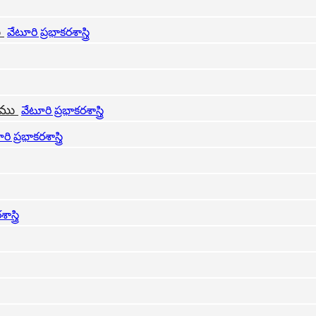
ు
వేటూరి ప్రభాకరశాస్త్రి
ాగము
వేటూరి ప్రభాకరశాస్త్రి
ి ప్రభాకరశాస్త్రి
స్త్రి