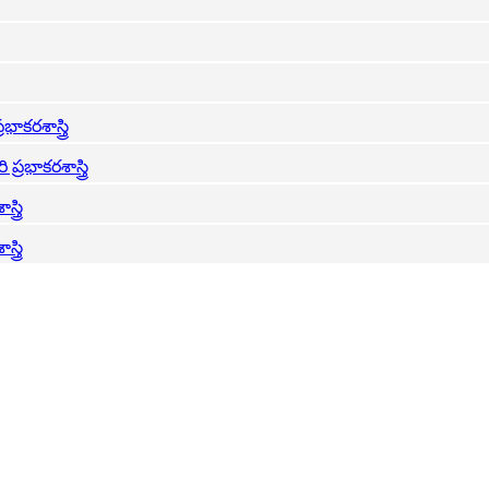
భాకరశాస్త్రి
 ప్రభాకరశాస్త్రి
త్రి
త్రి