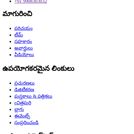
+91 9908303032
మాగురించి
పరిచయం
టీమ్
సహకారం
అవార్డులు
వీడియోలు
ఉపయోగకరమైన లింకులు
ప్రచురణలు
డిజిటీకరణ
పుస్తకాలు & పత్రికలు
eచిత్రపురి
బ్లాగు
ఈవెంట్స్
సంప్రదించండి