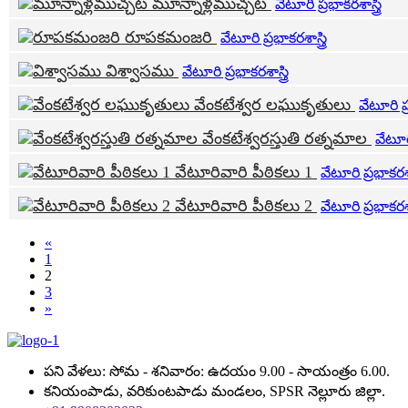
మూన్నాళ్లముచ్చట
వేటూరి ప్రభాకరశాస్త్రి
రూపకమంజరి
వేటూరి ప్రభాకరశాస్త్రి
విశ్వాసము
వేటూరి ప్రభాకరశాస్త్రి
వేంకటేశ్వర లఘుకృతులు
వేటూరి ప్ర
వేంకటేశ్వరస్తుతి రత్నమాల
వేటూరి
వేటూరివారి పీఠికలు 1
వేటూరి ప్రభాకరశాస్
వేటూరివారి పీఠికలు 2
వేటూరి ప్రభాకరశాస్
«
1
2
3
»
పని వేళలు: సోమ - శనివారం: ఉదయం 9.00 - సాయంత్రం 6.00.
కనియంపాడు, వరికుంటపాడు మండలం, SPSR నెల్లూరు జిల్లా.