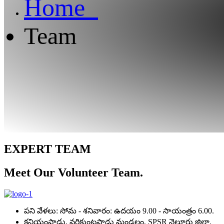
Home
Team
EXPERT TEAM
Meet Our Volunteer Team.
పని వేళలు: సోమ - శనివారం: ఉదయం 9.00 - సాయంత్రం 6.00.
కనియంపాడు, వరికుంటపాడు మండలం, SPSR నెల్లూరు జిల్లా.