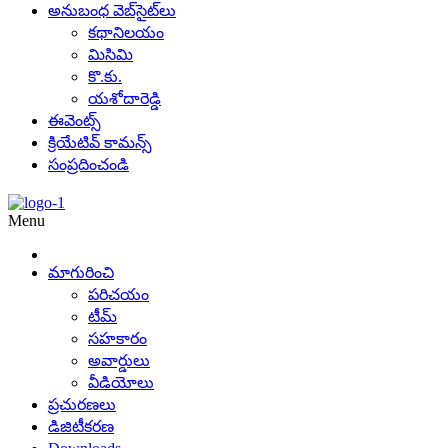
అనుబంధ వెబ్‌సైట్‌లు
కథానిలయం
మిసిమి
కొ.కు.
యశోదారెడ్డి
ఈవెంట్స్
క్రియేటివ్ కామన్స్
సంప్రదించండి
Menu
మాగురించి
పరిచయం
టీమ్
సహకారం
అవార్డులు
వీడియోలు
ప్రచురణలు
డిజిటీకరణ