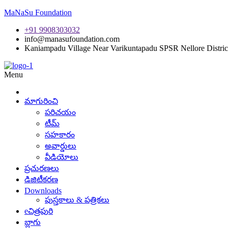
MaNaSu Foundation
+91 9908303032
info@manasufoundation.com
Kaniampadu Village Near Varikuntapadu SPSR Nellore Distric
Menu
మాగురించి
పరిచయం
టీమ్
సహకారం
అవార్డులు
వీడియోలు
ప్రచురణలు
డిజిటీకరణ
Downloads
పుస్తకాలు & పత్రికలు
eచిత్రపురి
బ్లాగు