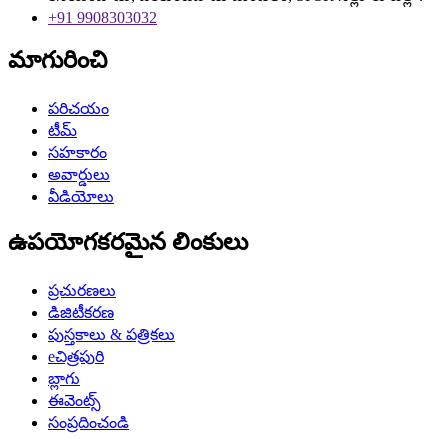
+91 9908303032
మాగురించి
పరిచయం
టీమ్
సహకారం
అవార్డులు
వీడియోలు
ఉపయోగకరమైన లింకులు
ప్రచురణలు
డిజిటీకరణ
పుస్తకాలు & పత్రికలు
eచిత్రపురి
బ్లాగు
ఈవెంట్స్
సంప్రదించండి