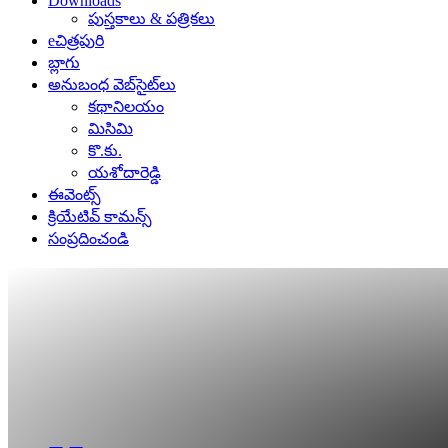
Downloads
పుస్తకాలు & పత్రికలు
eచిత్రపురి
బ్లాగు
అనుబంధ వెబ్‌సైట్‌లు
కథానిలయం
మిసిమి
కొ.కు.
యశోదారెడ్డి
ఈవెంట్స్
క్రియేటివ్ కామన్స్
సంప్రదించండి