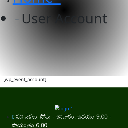
User Account
[wp_event_account]
పని వేళలు: సోమ - శనివారం: ఉదయం 9.00 -
సాయంత్రం 6.00.