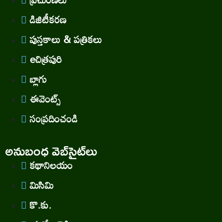
డిజిటీకరణ
పుస్తకాలు & పత్రికలు
eచిత్రపురి
బ్లాగు
ఈవెంట్స్
సంప్రదించండి
అనుబంధ వెబ్‌సైట్‌లు
కథానిలయం
మిసిమి
కొ.కు.