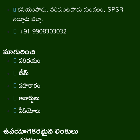
కనియంపాడు, వరికుంటపాడు మండలం, SPSR
నెల్లూరు జిల్లా.
+91 9908303032
మాగురించి
పరిచయం
టీమ్
సహకారం
అవార్డులు
వీడియోలు
ఉపయోగకరమైన లింకులు
ప్రచురణలు