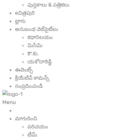
పుస్తకాలు & పత్రికలు
eచిత్రపురి
బ్లాగు
అనుబంధ వెబ్‌సైట్‌లు
కథానిలయం
మిసిమి
కొ.కు.
యశోదారెడ్డి
ఈవెంట్స్
క్రియేటివ్ కామన్స్
సంప్రదించండి
Menu
మాగురించి
పరిచయం
టీమ్