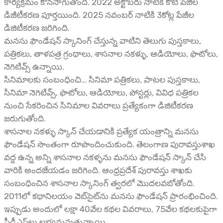
కార్యక్రమం కొనసాగుతోంది. 2022 అక్టోబరు నాటికి కోటి పేజీల
డిజీటీకరణ పూర్తయింది. 2025 నవంబర్ నాటికి 3కోట్ల పేజీల
డిజిటీకరణ జరిగింది.
మనసు ఫౌండేషన్ స్కానింగ్ చేస్తున్న వాటిని తెలుగు పుస్తకాలు,
పత్రికలు, తాళపత్ర గ్రంథాలు, శాసనాల నకళ్ళు, ఆడియోలు, ఫొటోలు,
నెగిటివ్స్ ఉన్నాయి.
సినిమాలకు సంబంధించి… సినిమా పత్రికలు, పాటల పుస్తకాలు,
సినిమా నెగిటివ్స్, ఫొటోలు, ఆడియోలు, పోస్టర్లు, వివిధ పత్రికల
నుంచి సేకరించిన సినిమాల వివరాలు ప్రత్యేకంగా డిజిటీకరణ
జరుగుతోంది.
శాసనాల నకళ్ళు స్కాన్ చేయడానికి ప్రత్యేక యంత్రాన్ని మనసు
ఫౌండేషన్ సొంతంగా రూపొందించుకుంది. తెలంగాణ పురావస్తుశాఖ
వద్ద ఉన్న అన్ని శాసనాల నకళ్ళను మనసు ఫౌండేషన్ స్కాన్ చేసి
వారికి అందజేయడం జరిగింది. ఆంధ్రప్రదేశ్ పురావస్తు శాఖకు
సంబంధించిన శాసనాల స్కానింగ్ త్వరలో మొదలవబోతోంది.
2011లో కథానిలయం వెబ్‌సైట్‌ను మనసు ఫౌండేషన్ ప్రారంభించింది.
ఇప్పుడు అందులో లక్షా 40వేల కథల వివరాలు, 75వేల కథలకుపైగా
పీడీఎఫ్‌లు లభ్యమవుతున్నాయి.