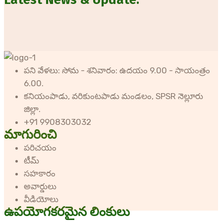
పని వేళలు: సోమ - శనివారం: ఉదయం 9.00 - సాయంత్రం
6.00.
కనియంపాడు, వరికుంటపాడు మండలం, SPSR నెల్లూరు
జిల్లా.
+91 9908303032
మాగురించి
పరిచయం
టీమ్
సహకారం
అవార్డులు
వీడియోలు
ఉపయోగకరమైన లింకులు