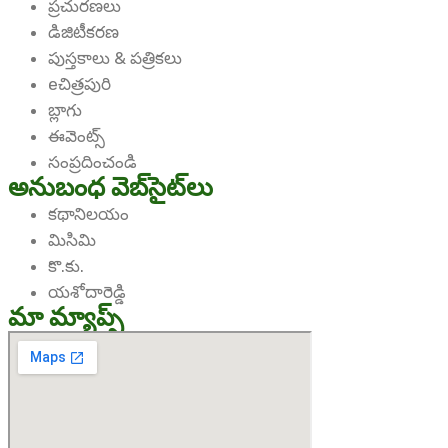
ప్రచురణలు
డిజిటీకరణ
పుస్తకాలు & పత్రికలు
eచిత్రపురి
బ్లాగు
ఈవెంట్స్
సంప్రదించండి
అనుబంధ వెబ్‌సైట్‌లు
కథానిలయం
మిసిమి
కొ.కు.
యశోదారెడ్డి
మా మ్యాప్స్