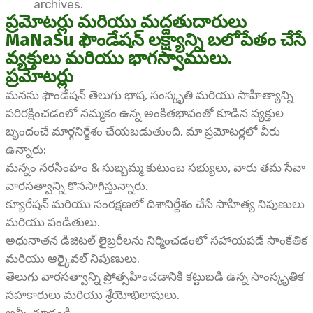
archives.
ప్రమోటర్లు మరియు మద్దతుదారులు
MaNaSu ఫౌండేషన్ లక్ష్యాన్ని బలోపేతం చేసే
వ్యక్తులు మరియు భాగస్వాములు.
ప్రమోటర్లు
మనసు ఫౌండేషన్ తెలుగు భాష, సంస్కృతి మరియు సాహిత్యాన్ని
పరిరక్షించడంలో నమ్మకం ఉన్న అంకితభావంతో కూడిన వ్యక్తుల
బృందంచే మార్గనిర్దేశం చేయబడుతుంది. మా ప్రమోటర్లలో వీరు
ఉన్నారు:
మన్నం నరసింహం & సుబ్బమ్మ కుటుంబ సభ్యులు, వారు తమ సేవా
వారసత్వాన్ని కొనసాగిస్తున్నారు.
క్యూరేషన్ మరియు సంరక్షణలో దిశానిర్దేశం చేసే సాహిత్య నిపుణులు
మరియు పండితులు.
అధునాతన డిజిటల్ లైబ్రరీలను నిర్మించడంలో సహాయపడే సాంకేతిక
మరియు ఆర్కైవల్ నిపుణులు.
తెలుగు వారసత్వాన్ని ప్రోత్సహించడానికి కట్టుబడి ఉన్న సాంస్కృతిక
సహకారులు మరియు శ్రేయోభిలాషులు.
అన్నీ చూడండి