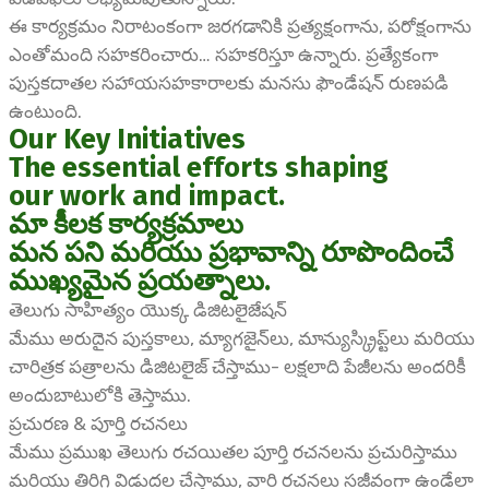
ఈ కార్యక్రమం నిరాటంకంగా జరగడానికి ప్రత్యక్షంగాను, పరోక్షంగాను
ఎంతోమంది సహకరించారు… సహకరిస్తూ ఉన్నారు. ప్రత్యేకంగా
పుస్తకదాతల సహాయసహకారాలకు మనసు ఫౌండేషన్ రుణపడి
ఉంటుంది.
Our Key Initiatives
The essential efforts shaping
our work and impact.
మా కీలక కార్యక్రమాలు
మన పని మరియు ప్రభావాన్ని రూపొందించే
ముఖ్యమైన ప్రయత్నాలు.
తెలుగు సాహిత్యం యొక్క డిజిటలైజేషన్
మేము అరుదైన పుస్తకాలు, మ్యాగజైన్‌లు, మాన్యుస్క్రిప్ట్‌లు మరియు
చారిత్రక పత్రాలను డిజిటలైజ్ చేస్తాము- లక్షలాది పేజీలను అందరికీ
అందుబాటులోకి తెస్తాము.
ప్రచురణ & పూర్తి రచనలు
మేము ప్రముఖ తెలుగు రచయితల పూర్తి రచనలను ప్రచురిస్తాము
మరియు తిరిగి విడుదల చేస్తాము, వారి రచనలు సజీవంగా ఉండేలా