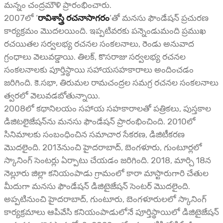
మన్నం చంద్రమౌళి ప్రారంభించారు.
2007లో ‘
రావిశాస్త్రి రచనాసాగరం
‘తో మనసు ఫౌండేషన్ ప్రచురణ
కార్యక్రమం మొదలయింది. ఇప్పటివరకు పన్నెండుమంది ప్రముఖ
రచయితల సర్వలభ్య రచనల సంకలనాలు, రెండు అనువాద
గ్రంధాలు వెలువడ్డాయి. తిలక్, కొసరాజు సర్వలభ్య రచనల
సంకలనాలకు పూర్తిస్థాయి సహాయసహకారాలు అందించడం
జరిగింది. కె.సభా, తిరుమల రామచంద్రల సమగ్ర రచనల సంకలనాలు
త్వరలో వెలువడబోతున్నాయి.
2008లో కథానిలయం సహాయ సహకారాలతో పత్రికలు, పుస్తకాల
డిజిటలైజేషన్‌ను మనసు ఫౌండేషన్ ప్రారంభించింది. 2010లో
సినిమాలకు సంబంధించిన సమాచార సేకరణ, డిజిటీకరణ
మొదలైంది. 2013నుంచి హైదరాబాద్, బెంగళూరు, గుంటూర్లలో
స్కానింగ్ సెంటర్లు ఏర్పాటు చేయడం జరిగింది. 2018, మార్చి 18న
నెల్లూరు జిల్లా కనియంపాడు గ్రామంలో కారా మాస్టారుగారి చేతుల
మీదుగా మనసు ఫౌండేషన్ డిజిటైజేషన్ సెంటర్ మొదలైంది.
అప్పటినుంచి హైదరాబాద్, గుంటూరు, బెంగళూరులలో స్కానింగ్
కార్యక్రమాలు ఆపివేసి కనియంపాడులోనే పూర్తిస్థాయిలో డిజిటైజేషన్