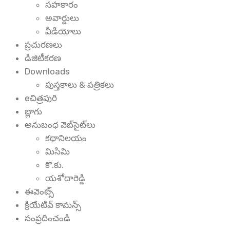
సహకారం
అవార్డులు
వీడియోలు
ప్రచురణలు
డిజిటీకరణ
Downloads
పుస్తకాలు & పత్రికలు
eచిత్రపురి
బ్లాగు
అనుబంధ వెబ్‌సైట్‌లు
కథానిలయం
మిసిమి
కొ.కు.
యశోదారెడ్డి
ఈవెంట్స్
క్రియేటివ్ కామన్స్
సంప్రదించండి