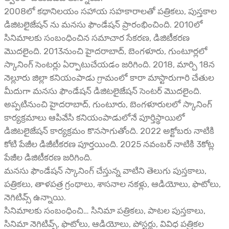
2008లో కథానిలయం సహాయ సహకారాలతో పత్రికలు, పుస్తకాల
డిజిటలైజేషన్ ను మనసు ఫౌండేషన్ ప్రారంభించింది. 2010లో
సినిమాలకు సంబంధించిన సమాచార సేకరణ, డిజిటీకరణ
మొదలైంది. 2013నుంచి హైదరాబాద్, బెంగళూరు, గుంటూర్లలో
స్కానింగ్ సెంటర్లు ఏర్పాటుచేయడం జరిగింది. 2018, మార్చి 18న
నెల్లూరు జిల్లా కనియంపాడు గ్రామంలో కారా మాస్టారుగారి చేతుల
మీదుగా మనసు ఫౌండేషన్ డిజిటలైజేషన్ సెంటర్ మొదలైంది.
అప్పటినుంచి హైదరాబాద్, గుంటూరు, బెంగళూరులలో స్కానింగ్
కార్యక్రమాలు ఆపివేసి కనియంపాడులోనే పూర్తిస్థాయిలో
డిజిటలైజేషన్ కార్యక్రమం కొనసాగుతోంది. 2022 అక్టోబరు నాటికి
కోటి పేజీల డిజీటీకరణ పూర్తయింది. 2025 నవంబర్ నాటికి 3కోట్ల
పేజీల డిజిటీకరణ జరిగింది.
మనసు ఫౌండేషన్ స్కానింగ్ చేస్తున్న వాటిని తెలుగు పుస్తకాలు,
పత్రికలు, తాళపత్ర గ్రంథాలు, శాసనాల నకళ్లు, ఆడియోలు, ఫొటోలు,
నెగిటివ్స్ ఉన్నాయి.
సినిమాలకు సంబంధించి… సినిమా పత్రికలు, పాటల పుస్తకాలు,
సినిమా నెగిటివ్స్, ఫొటోలు, ఆడియోలు, పోస్టర్లు, వివిధ పత్రికల