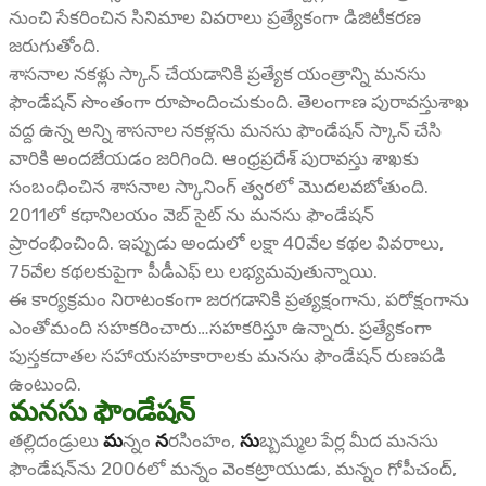
నుంచి సేకరించిన సినిమాల వివరాలు ప్రత్యేకంగా డిజిటీకరణ
జరుగుతోంది.
శాసనాల నకళ్లు స్కాన్ చేయడానికి ప్రత్యేక యంత్రాన్ని మనసు
ఫౌండేషన్ సొంతంగా రూపొందించుకుంది. తెలంగాణ పురావస్తుశాఖ
వద్ద ఉన్న అన్ని శాసనాల నకళ్లను మనసు ఫౌండేషన్ స్కాన్ చేసి
వారికి అందజేయడం జరిగింది. ఆంధ్రప్రదేశ్ పురావస్తు శాఖకు
సంబంధించిన శాసనాల స్కానింగ్ త్వరలో మొదలవబోతుంది.
2011లో కథానిలయం వెబ్ సైట్ ను మనసు ఫౌండేషన్
ప్రారంభించింది. ఇప్పుడు అందులో లక్షా 40వేల కథల వివరాలు,
75వేల కథలకుపైగా పీడీఎఫ్ లు లభ్యమవుతున్నాయి.
ఈ కార్యక్రమం నిరాటంకంగా జరగడానికి ప్రత్యక్షంగాను, పరోక్షంగాను
ఎంతోమంది సహకరించారు…సహకరిస్తూ ఉన్నారు. ప్రత్యేకంగా
పుస్తకదాతల సహాయసహకారాలకు మనసు ఫౌండేషన్ రుణపడి
ఉంటుంది.
మనసు ఫౌండేషన్
తల్లిదండ్రులు
మ
న్నం
న
రసింహం,
సు
బ్బమ్మల పేర్ల మీద మనసు
ఫౌండేషన్‌ను 2006లో మన్నం వెంకట్రాయుడు, మన్నం గోపీచంద్,