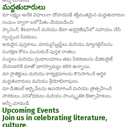
మద్దతుదారులు
మా లక్ష్యం అనేక విధాలుగా దోహదపడే శక్తివంతమైన మద్దతుదారుల
సంఘం ద్వారా బలోపేతం చేయబడింది:
స్కానింగ్, కేటలాగింగ్ మరియు డేటా ఆర్గనైజేషన్‌లో సహాయం చేసే
స్వచ్ఛంద సేవకులు.
అరుదైన పుస్తకాలు, మాన్యుస్క్రిప్ట్‌లు మరియు మ్యాగజైన్‌లను
సంరక్షణ కోసం పంచుకునే పుస్తక దాతలు.
సంస్థలు మరియు గ్రంథాలయాలు తమ సేకరణలను డిజిటలైజ్
చేయడానికి మాతో భాగస్వామ్యం కలిగి ఉన్నాయి.
మా ప్రాజెక్టులు మరియు కార్యక్రమాలను కొనసాగించే ఆర్థిక
మద్దతుదారులు మరియు శ్రేయోభిలాషులు.
మా డిజిటల్ ఆర్కైవ్‌లను ఉపయోగించే మరియు ప్రోత్సహించే
పాఠకులు, పరిశోధకులు మరియు సాంస్కృతిక ఔత్సాహికులు.
అన్నీ చూడండి
Upcoming Events
Join us in celebrating literature,
culture,