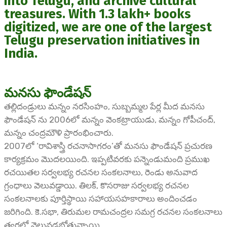
into Telugu, and archive cultural
treasures. With 1.3 lakh+ books
digitized, we are one of the largest
Telugu preservation initiatives in
India.
మనసు ఫౌండేషన్
తల్లిదండ్రులు మన్నం నరసింహం, సుబ్బమ్మల పేర్ల మీద మనసు
ఫౌండేషన్ ను 2006లో మన్నం వెంకట్రాయుడు, మన్నం గోపీచంద్,
మన్నం చంద్రమౌళి ప్రారంభించారు.
2007లో ‘రావిశాస్త్రి రచనాసాగరం’తో మనసు ఫౌండేషన్ ప్రచురణ
కార్యక్రమం మొదలయింది. ఇప్పటివరకు పన్నెండుమంది ప్రముఖ
రచయితల సర్వలభ్య రచనల సంకలనాలు, రెండు అనువాద
గ్రంధాలు వెలువడ్డాయి. తిలక్, కొసరాజు సర్వలభ్య రచనల
సంకలనాలకు పూర్తిస్థాయి సహాయసహకారాలు అందించడం
జరిగింది. కె.సభా, తిరుమల రామచంద్రల సమగ్ర రచనల సంకలనాలు
త్వరలో వెలువడబోతున్నాయి.