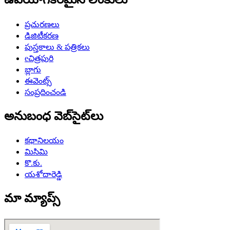
ప్రచురణలు
డిజిటీకరణ
పుస్తకాలు & పత్రికలు
eచిత్రపురి
బ్లాగు
ఈవెంట్స్
సంప్రదించండి
అనుబంధ వెబ్‌సైట్‌లు
కథానిలయం
మిసిమి
కొ.కు.
యశోదారెడ్డి
మా మ్యాప్స్