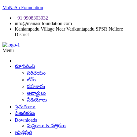
MaNaSu Foundation
+91 9908303032
info@manasufoundation.com
Kaniampadu Village Near Varikuntapadu SPSR Nellore
District
Menu
మాగురించి
పరిచయం
టీమ్
సహకారం
అవార్డులు
వీడియోలు
ప్రచురణలు
డిజిటీకరణ
Downloads
పుస్తకాలు & పత్రికలు
eచిత్రపురి