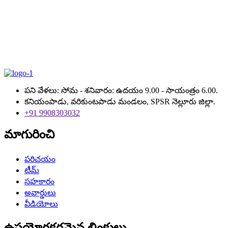
పని వేళలు: సోమ - శనివారం: ఉదయం 9.00 - సాయంత్రం 6.00.
కనియంపాడు, వరికుంటపాడు మండలం, SPSR నెల్లూరు జిల్లా.
+91 9908303032
మాగురించి
పరిచయం
టీమ్
సహకారం
అవార్డులు
వీడియోలు
ఉపయోగకరమైన లింకులు