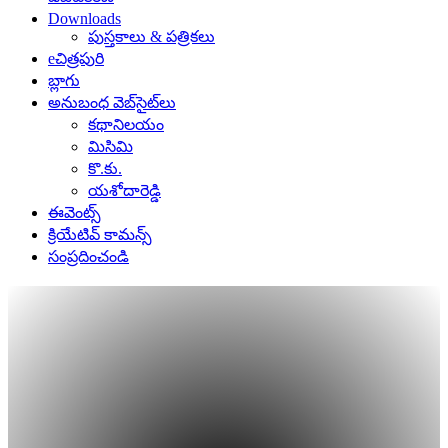
Downloads
పుస్తకాలు & పత్రికలు
eచిత్రపురి
బ్లాగు
అనుబంధ వెబ్‌సైట్‌లు
కథానిలయం
మిసిమి
కొ.కు.
యశోదారెడ్డి
ఈవెంట్స్
క్రియేటివ్ కామన్స్
సంప్రదించండి