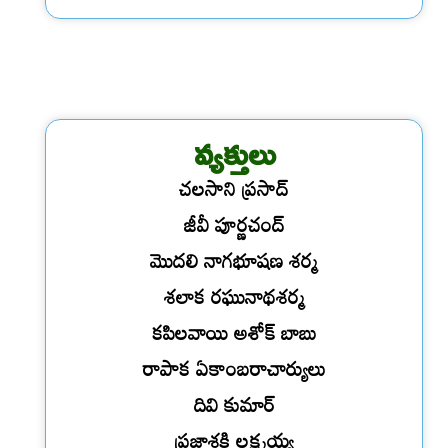
వ్యక్తులు
చలసాని ప్రసాద్
జీవీ పూర్ణచంద్
మొదలి నాగభూషణ శర్మ
శలాక రఘునాథశర్మ
కపిలవాయి అశోక్ బాబు
రాపాక ఏకాంబరాచార్యులు
దివి కుమార్
ప్రజాశక్తి లక్ష్మయ్య