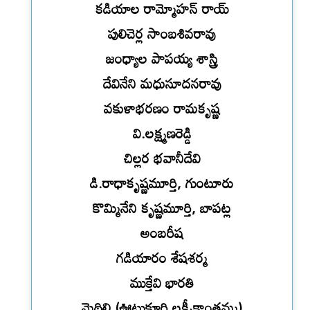
కడియాల రామ్మోహన్ రాయ్
పులిచెర్ల సాంబశివరావు
జంధ్యాల పాపయ్య శాస్త్రి
దేవినేని మధుసూదనరావు
వకుళాభరణం రామకృష్ణ
వి.లక్ష్మణరెడ్డి
చిల్లర భవానీదేవి
డి.రాధాకృష్ణమూర్తి, గుంటూరు
కొమ్మినేని కృష్ణమూర్తి, బాపట్ల
అంబరీష
గడియారం శేషశర్మ
ముక్తేవి భారతి
మైథిలి (ఊటుకూరి లక్ష్మీకాంతమ్మ)