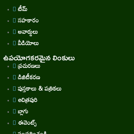
టీమ్
సహకారం
అవార్డులు
వీడియోలు
ఉపయోగకరమైన లింకులు
ప్రచురణలు
డిజిటీకరణ
పుస్తకాలు & పత్రికలు
eచిత్రపురి
బ్లాగు
ఈవెంట్స్
సంప్రదించండి