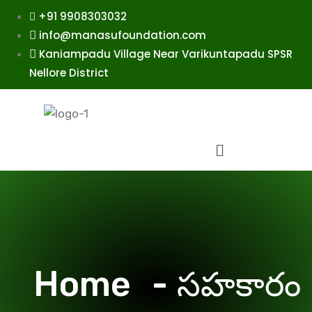
+91 9908303032
info@manasufoundation.com
Kaniampadu Village Near Varikuntapadu SPSR
Nellore District
Home
సహకారం