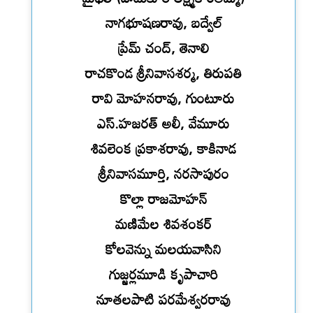
నాగభూషణరావు, బద్వేల్
ప్రేమ్ చంద్, తెనాలి
రాచకొండ శ్రీనివాసశర్మ, తిరుపతి
రావి మోహనరావు, గుంటూరు
ఎస్.హజరత్ అలీ, వేమూరు
శివలెంక ప్రకాశరావు, కాకినాడ
శ్రీనివాసమూర్తి, నరసాపురం
కొల్లా రాజమోహన్
మణిమేల శివశంకర్
కోలవెన్ను మలయవాసిని
గుజ్జర్లమూడి కృపాచారి
నూతలపాటి పరమేశ్వరరావు