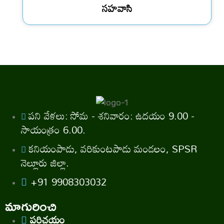
సహవాసి
పని వేళలు: సోమ - శనివారం: ఉదయం 9.00 -
సాయంత్రం 6.00.
కనియంపాడు, వరికుంటపాడు మండలం, SPSR
నెల్లూరు జిల్లా.
+91 9908303032
మాగురించి
పరిచయం