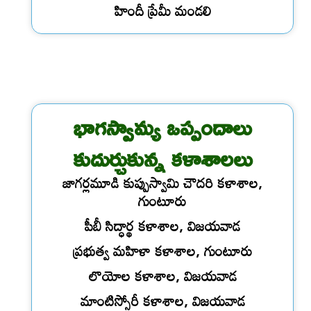
హిందీ ప్రేమీ మండలి
భాగస్వామ్య ఒప్పందాలు
కుదుర్చుకున్న కళాశాలలు
జాగర్లమూడి కుప్పుస్వామి చౌదరి కళాశాల,
గుంటూరు
పీబీ సిద్ధార్థ కళాశాల, విజయవాడ
ప్రభుత్వ మహిళా కళాశాల, గుంటూరు
లొయోల కళాశాల, విజయవాడ
మాంటిస్సోరీ కళాశాల, విజయవాడ