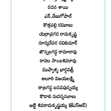
రచన శాయి
ఎన్.వేణుగోపాల్
కొత్తపల్లి రవిబాబు
యర్రాప్రగడ రామకృష్ణ
సూర్యదేవర రవికుమార్
జొన్నలగడ్డ రామారావు
రావెల సాంబశివరావు
ముప్పాళ్ళ భార్గవశ్రీ
ఆలూరి విజయలక్ష్మి
కాట్రగడ్డ బసవపున్నయ్య
కొడాలి సుదర్శనబాబు
జట్టి శివరామకృష్ణయ్య (జేఎస్ఆర్)