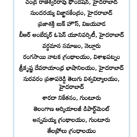
చండ్ర రాజేశ్వరరావు ఫౌండేషన్, హైదరాబాద్
సుందరయ్య విజ్ఞానకేంద్రం, హైదరాబాద్
ప్రజాశక్తి బుక్ హౌస్, విజయవాడ
బీఆర్ అంబేడ్కర్ ఓపెన్ యూనివర్సిటీ, హైదరాబాద్
వర్ధమాన సమాజం, నెల్లూరు
రంగసాయి నాటక గ్రంథాలయం, విశాఖపట్నం
శ్రీకృష్ణ దేవరాయాంధ్ర భాషానిలయం, హైదరాబాద్
సురవరం ప్రతాపరెడ్డి తెలుగు విశ్వవిద్యాలయం,
హైదరాబాద్
శారదా నికేతనం, గుంటూరు
తెలంగాణ ఆర్కియాలజీ డిపార్ట్‌మెంట్
అన్నమయ్య గ్రంథాలయం, గుంటూరు
తేలప్రోలు గ్రంధాలయం