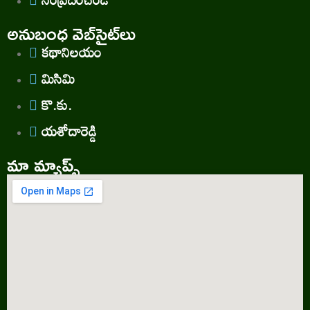
అనుబంధ వెబ్‌సైట్‌లు
కథానిలయం
మిసిమి
కొ.కు.
యశోదారెడ్డి
మా మ్యాప్స్