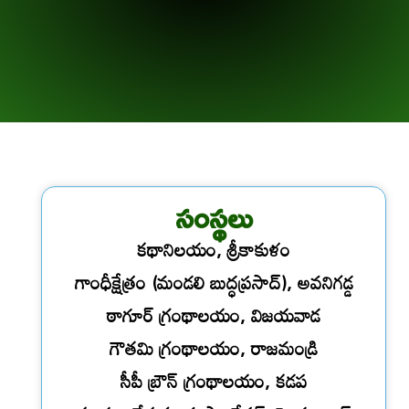
సంస్థలు
కథానిలయం, శ్రీకాకుళం
గాంధీక్షేత్రం (మండలి బుద్ధప్రసాద్), అవనిగడ్డ
ఠాగూర్ గ్రంథాలయం, విజయవాడ
గౌతమి గ్రంథాలయం, రాజమండ్రి
సీపీ బ్రౌన్ గ్రంథాలయం, కడప