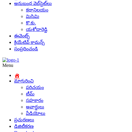
అనుబంధ వెబ్‌సైట్‌లు
కథానిలయం
మిసిమి
కొ.కు.
యశోదారెడ్డి
ఈవెంట్స్
క్రియేటివ్ కామన్స్
సంప్రదించండి
Menu
మాగురించి
పరిచయం
టీమ్
సహకారం
అవార్డులు
వీడియోలు
ప్రచురణలు
డిజిటీకరణ