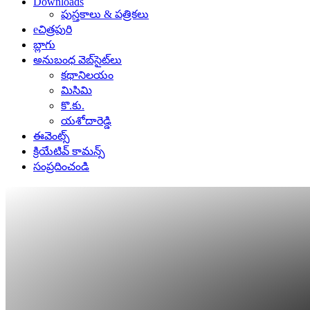
Downloads
పుస్తకాలు & పత్రికలు
eచిత్రపురి
బ్లాగు
అనుబంధ వెబ్‌సైట్‌లు
కథానిలయం
మిసిమి
కొ.కు.
యశోదారెడ్డి
ఈవెంట్స్
క్రియేటివ్ కామన్స్
సంప్రదించండి