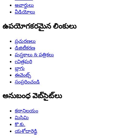
అవార్డులు
వీడియోలు
ఉపయోగకరమైన లింకులు
ప్రచురణలు
డిజిటీకరణ
పుస్తకాలు & పత్రికలు
eచిత్రపురి
బ్లాగు
ఈవెంట్స్
సంప్రదించండి
అనుబంధ వెబ్‌సైట్‌లు
కథానిలయం
మిసిమి
కొ.కు.
యశోదారెడ్డి