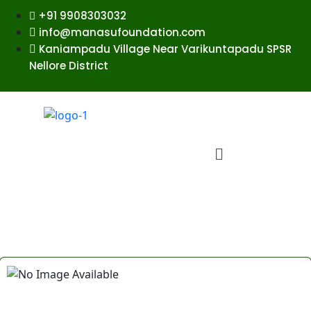
+91 9908303032
info@manasufoundation.com
Kaniampadu Village Near Varikuntapadu SPSR
Nellore District