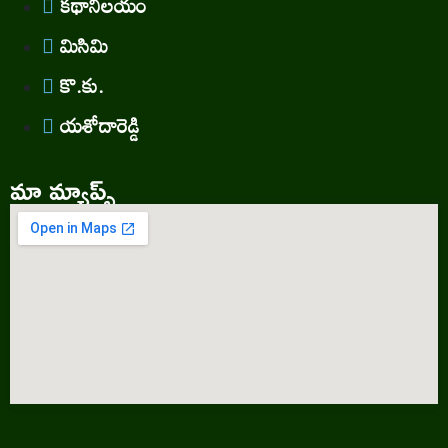
కథానిలయం
మిసిమి
కొ.కు.
యశోదారెడ్డి
మా మ్యాప్స్