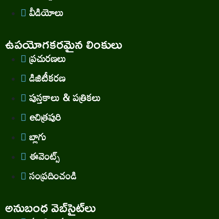
వీడియోలు
ఉపయోగకరమైన లింకులు
ప్రచురణలు
డిజిటీకరణ
పుస్తకాలు & పత్రికలు
eచిత్రపురి
బ్లాగు
ఈవెంట్స్
సంప్రదించండి
అనుబంధ వెబ్‌సైట్‌లు