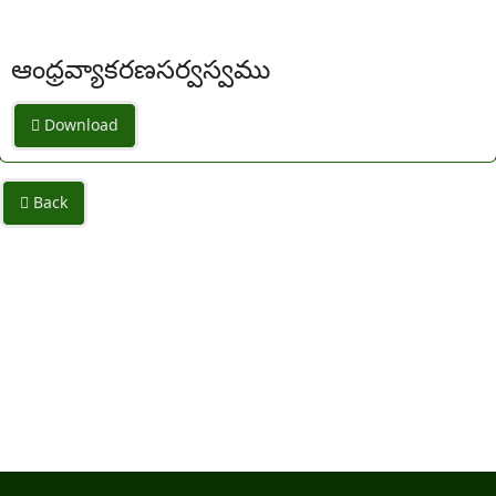
ఆంధ్రవ్యాకరణసర్వస్వము
Download
Back