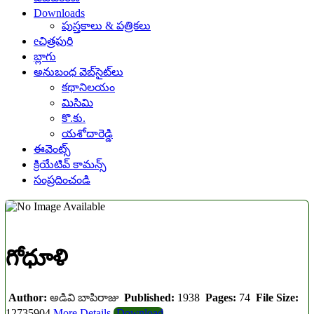
Downloads
పుస్తకాలు & పత్రికలు
eచిత్రపురి
బ్లాగు
అనుబంధ వెబ్‌సైట్‌లు
కథానిలయం
మిసిమి
కొ.కు.
యశోదారెడ్డి
ఈవెంట్స్
క్రియేటివ్ కామన్స్
సంప్రదించండి
గోధూళి
Author:
అడివి బాపిరాజు
Published:
1938
Pages:
74
File Size:
12735904
More Details
Download