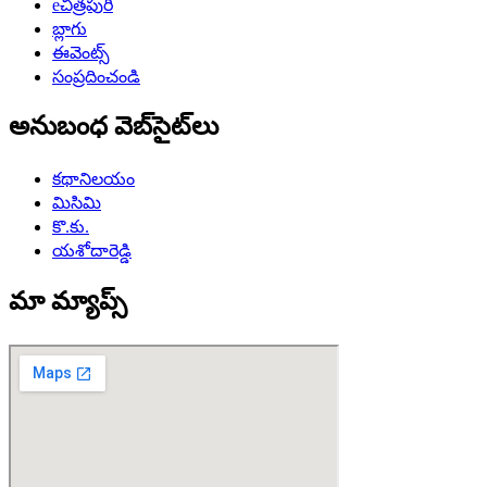
eచిత్రపురి
బ్లాగు
ఈవెంట్స్
సంప్రదించండి
అనుబంధ వెబ్‌సైట్‌లు
కథానిలయం
మిసిమి
కొ.కు.
యశోదారెడ్డి
మా మ్యాప్స్