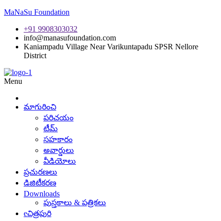
MaNaSu Foundation
+91 9908303032
info@manasufoundation.com
Kaniampadu Village Near Varikuntapadu SPSR Nellore
District
Menu
మాగురించి
పరిచయం
టీమ్
సహకారం
అవార్డులు
వీడియోలు
ప్రచురణలు
డిజిటీకరణ
Downloads
పుస్తకాలు & పత్రికలు
eచిత్రపురి