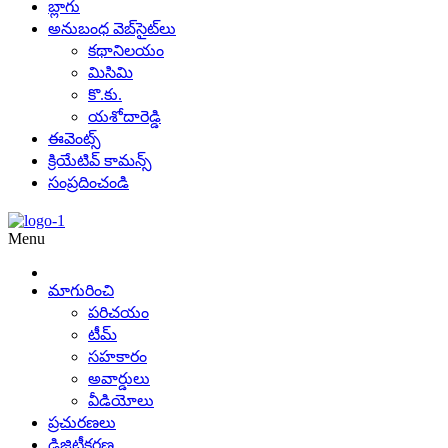
బ్లాగు
అనుబంధ వెబ్‌సైట్‌లు
కథానిలయం
మిసిమి
కొ.కు.
యశోదారెడ్డి
ఈవెంట్స్
క్రియేటివ్ కామన్స్
సంప్రదించండి
Menu
మాగురించి
పరిచయం
టీమ్
సహకారం
అవార్డులు
వీడియోలు
ప్రచురణలు
డిజిటీకరణ