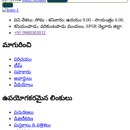
Back
పని వేళలు: సోమ - శనివారం: ఉదయం 9.00 - సాయంత్రం 6.00.
కనియంపాడు, వరికుంటపాడు మండలం, SPSR నెల్లూరు జిల్లా.
+91 9908303032
మాగురించి
పరిచయం
టీమ్
సహకారం
అవార్డులు
వీడియోలు
ఉపయోగకరమైన లింకులు
ప్రచురణలు
డిజిటీకరణ
పుస్తకాలు & పత్రికలు