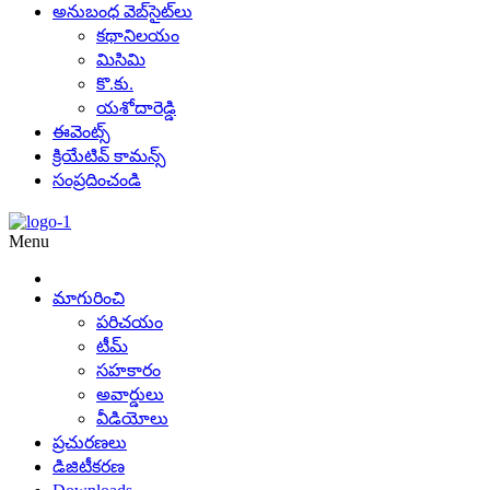
అనుబంధ వెబ్‌సైట్‌లు
కథానిలయం
మిసిమి
కొ.కు.
యశోదారెడ్డి
ఈవెంట్స్
క్రియేటివ్ కామన్స్
సంప్రదించండి
Menu
మాగురించి
పరిచయం
టీమ్
సహకారం
అవార్డులు
వీడియోలు
ప్రచురణలు
డిజిటీకరణ