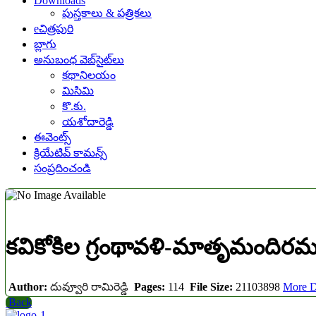
Downloads
పుస్తకాలు & పత్రికలు
eచిత్రపురి
బ్లాగు
అనుబంధ వెబ్‌సైట్‌లు
కథానిలయం
మిసిమి
కొ.కు.
యశోదారెడ్డి
ఈవెంట్స్
క్రియేటివ్ కామన్స్
సంప్రదించండి
కవికోకిల గ్రంథావళి-మాతృమందిరమ
Author:
దువ్వూరి రామిరెడ్డి
Pages:
114
File Size:
21103898
More D
Back