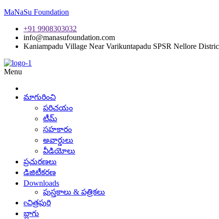
MaNaSu Foundation
+91 9908303032
info@manasufoundation.com
Kaniampadu Village Near Varikuntapadu SPSR Nellore Distric
Menu
మాగురించి
పరిచయం
టీమ్
సహకారం
అవార్డులు
వీడియోలు
ప్రచురణలు
డిజిటీకరణ
Downloads
పుస్తకాలు & పత్రికలు
eచిత్రపురి
బ్లాగు