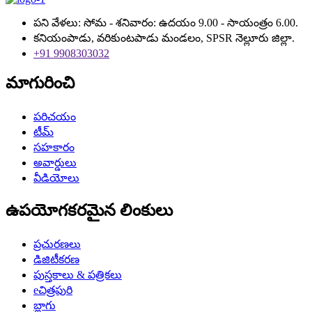
పని వేళలు: సోమ - శనివారం: ఉదయం 9.00 - సాయంత్రం 6.00.
కనియంపాడు, వరికుంటపాడు మండలం, SPSR నెల్లూరు జిల్లా.
+91 9908303032
మాగురించి
పరిచయం
టీమ్
సహకారం
అవార్డులు
వీడియోలు
ఉపయోగకరమైన లింకులు
ప్రచురణలు
డిజిటీకరణ
పుస్తకాలు & పత్రికలు
eచిత్రపురి
బ్లాగు