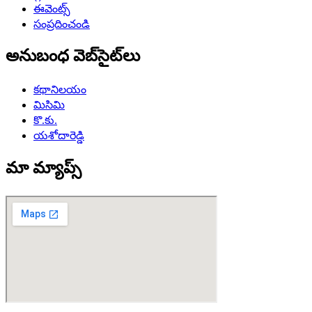
ఈవెంట్స్
సంప్రదించండి
అనుబంధ వెబ్‌సైట్‌లు
కథానిలయం
మిసిమి
కొ.కు.
యశోదారెడ్డి
మా మ్యాప్స్