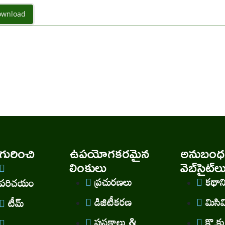
wnload
ురించి
ఉపయోగకరమైన
అనుబంధ
లింకులు
వెబ్‌సైట్‌ల
ప్రచురణలు
కథా
పరిచయం
డిజిటీకరణ
మిసి
టీమ్
పుస్తకాలు &
కొ.కు