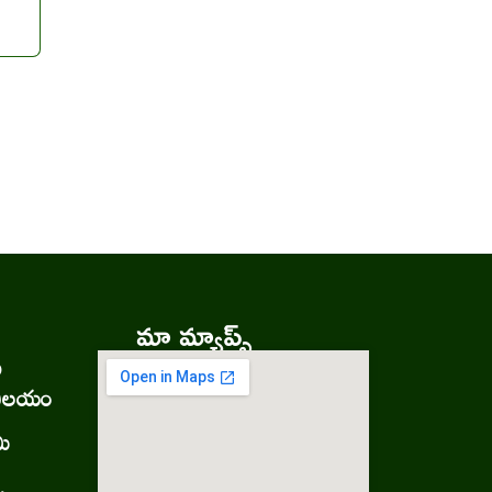
మా మ్యాప్స్
ు
నిలయం
మి
.