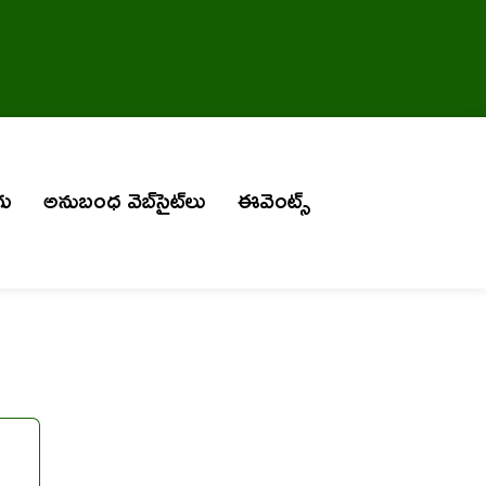
గు
అనుబంధ వెబ్‌సైట్‌లు
ఈవెంట్స్