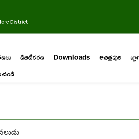
ore District
ురణలు
డిజిటీకరణ
Downloads
eచిత్రపురి
బ్లా
ించండి
ీవలుడు