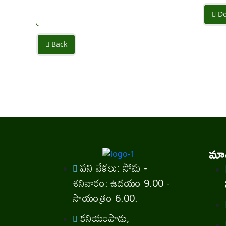
Do
Back
మాగ
పని వేళలు: సోమ -
శనివారం: ఉదయం 9.00 -
సాయంత్రం 6.00.
కనియంపాడు,