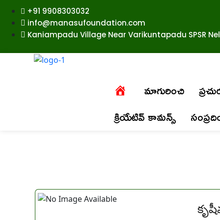
+91 9908303032
info@manasufoundation.com
Kaniampadu Village Near Varikuntapadu SPSR Nell
మాగురించి
ప్రచ
క్రియేటివ్ కామన్స్
సంప్రద
కృష