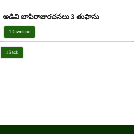
అడివి బాపిరాజురచనలు 3 తుఫాను
Download
Back