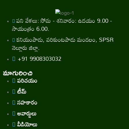
పని వేళలు: సోమ - శనివారం: ఉదయం 9.00 -
సాయంత్రం 6.00.
కనియంపాడు, వరికుంటపాడు మండలం, SPSR
నెల్లూరు జిల్లా.
+91 9908303032
మాగురించి
పరిచయం
టీమ్
సహకారం
అవార్డులు
వీడియోలు