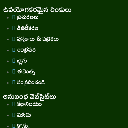
ఉపయోగకరమైన లింకులు
ప్రచురణలు
డిజిటీకరణ
పుస్తకాలు & పత్రికలు
eచిత్రపురి
బ్లాగు
ఈవెంట్స్
సంప్రదించండి
అనుబంధ వెబ్‌సైట్‌లు
కథానిలయం
మిసిమి
కొ.కు.