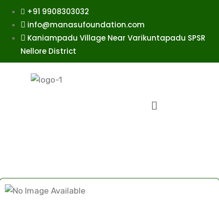
+91 9908303032
info@manasufoundation.com
Kaniampadu Village Near Varikuntapadu SPSR
Nellore District