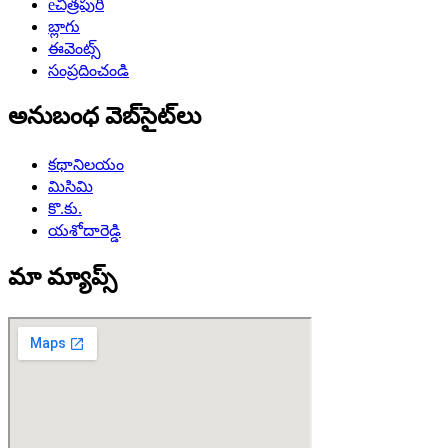
eచిత్రపురి
బ్లాగు
ఈవెంట్స్
సంప్రదించండి
అనుబంధ వెబ్‌సైట్‌లు
కథానిలయం
మిసిమి
కొ.కు.
యశోదారెడ్డి
మా మ్యాప్స్