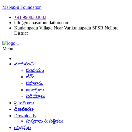
MaNaSu Foundation
+91 9908303032
info@manasufoundation.com
Kaniampadu Village Near Varikuntapadu SPSR Nellore
District
Menu
మాగురించి
పరిచయం
టీమ్
సహకారం
అవార్డులు
వీడియోలు
ప్రచురణలు
డిజిటీకరణ
Downloads
పుస్తకాలు & పత్రికలు
eచిత్రపురి