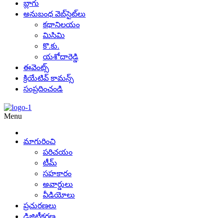
బ్లాగు
అనుబంధ వెబ్‌సైట్‌లు
కథానిలయం
మిసిమి
కొ.కు.
యశోదారెడ్డి
ఈవెంట్స్
క్రియేటివ్ కామన్స్
సంప్రదించండి
Menu
మాగురించి
పరిచయం
టీమ్
సహకారం
అవార్డులు
వీడియోలు
ప్రచురణలు
డిజిటీకరణ