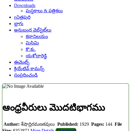
Downloads
పుస్తకాలు & పత్రికలు
eచిత్రపురి
బ్లాగు
అనుబంధ వెబ్‌సైట్‌లు
కథానిలయం
మిసిమి
కొ.కు.
యశోదారెడ్డి
ఈవెంట్స్
క్రియేటివ్ కామన్స్
సంప్రదించండి
ఆంధ్రవీరులు మొదటిభాగము
Author:
శేషాద్రిరమణకవులు
Published:
1929
Pages:
144
File
Size:
8352872
More Details
Download