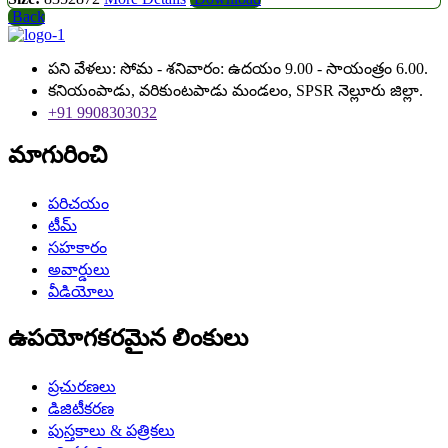
Back
పని వేళలు: సోమ - శనివారం: ఉదయం 9.00 - సాయంత్రం 6.00.
కనియంపాడు, వరికుంటపాడు మండలం, SPSR నెల్లూరు జిల్లా.
+91 9908303032
మాగురించి
పరిచయం
టీమ్
సహకారం
అవార్డులు
వీడియోలు
ఉపయోగకరమైన లింకులు
ప్రచురణలు
డిజిటీకరణ
పుస్తకాలు & పత్రికలు