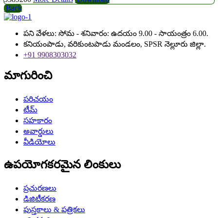
Back
పని వేళలు: సోమ - శనివారం: ఉదయం 9.00 - సాయంత్రం 6.00.
కనియంపాడు, వరికుంటపాడు మండలం, SPSR నెల్లూరు జిల్లా.
+91 9908303032
మాగురించి
పరిచయం
టీమ్
సహకారం
అవార్డులు
వీడియోలు
ఉపయోగకరమైన లింకులు
ప్రచురణలు
డిజిటీకరణ
పుస్తకాలు & పత్రికలు