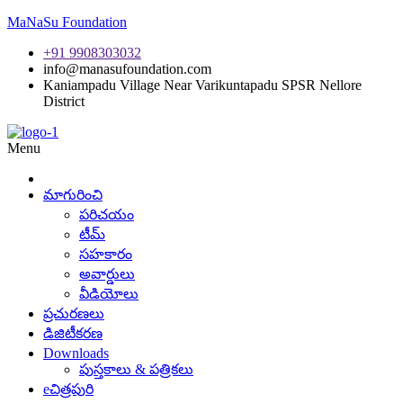
MaNaSu Foundation
+91 9908303032
info@manasufoundation.com
Kaniampadu Village Near Varikuntapadu SPSR Nellore
District
Menu
మాగురించి
పరిచయం
టీమ్
సహకారం
అవార్డులు
వీడియోలు
ప్రచురణలు
డిజిటీకరణ
Downloads
పుస్తకాలు & పత్రికలు
eచిత్రపురి