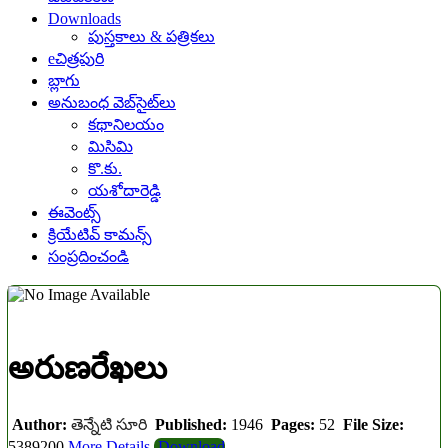
Downloads
పుస్తకాలు & పత్రికలు
eచిత్రపురి
బ్లాగు
అనుబంధ వెబ్‌సైట్‌లు
కథానిలయం
మిసిమి
కొ.కు.
యశోదారెడ్డి
ఈవెంట్స్
క్రియేటివ్ కామన్స్
సంప్రదించండి
అరుణరేఖలు
Author:
తెన్నేటి సూరి
Published:
1946
Pages:
52
File Size:
5389200
More Details
Download