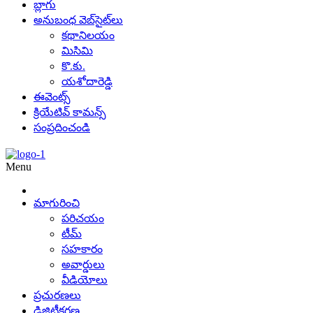
బ్లాగు
అనుబంధ వెబ్‌సైట్‌లు
కథానిలయం
మిసిమి
కొ.కు.
యశోదారెడ్డి
ఈవెంట్స్
క్రియేటివ్ కామన్స్
సంప్రదించండి
Menu
మాగురించి
పరిచయం
టీమ్
సహకారం
అవార్డులు
వీడియోలు
ప్రచురణలు
డిజిటీకరణ