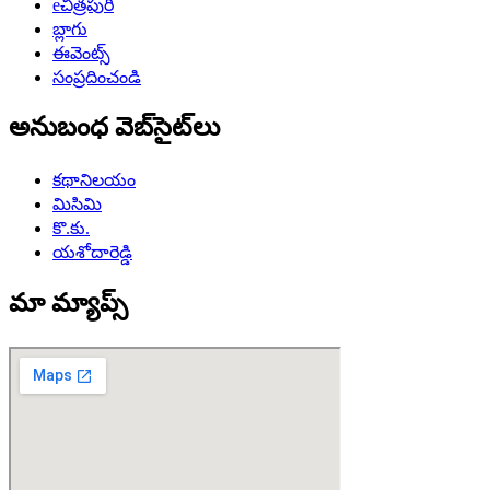
eచిత్రపురి
బ్లాగు
ఈవెంట్స్
సంప్రదించండి
అనుబంధ వెబ్‌సైట్‌లు
కథానిలయం
మిసిమి
కొ.కు.
యశోదారెడ్డి
మా మ్యాప్స్