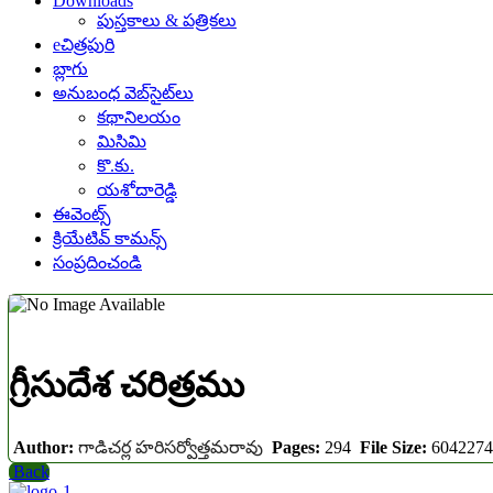
Downloads
పుస్తకాలు & పత్రికలు
eచిత్రపురి
బ్లాగు
అనుబంధ వెబ్‌సైట్‌లు
కథానిలయం
మిసిమి
కొ.కు.
యశోదారెడ్డి
ఈవెంట్స్
క్రియేటివ్ కామన్స్
సంప్రదించండి
గ్రీసుదేశ చరిత్రము
Author:
గాడిచర్ల హరిసర్వోత్తమరావు
Pages:
294
File Size:
604227
Back