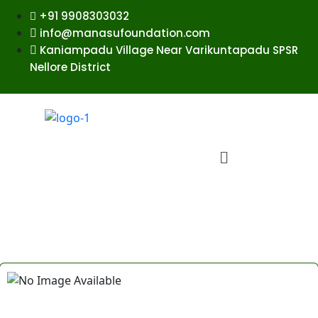
+91 9908303032
info@manasufoundation.com
Kaniampadu Village Near Varikuntapadu SPSR
Nellore District