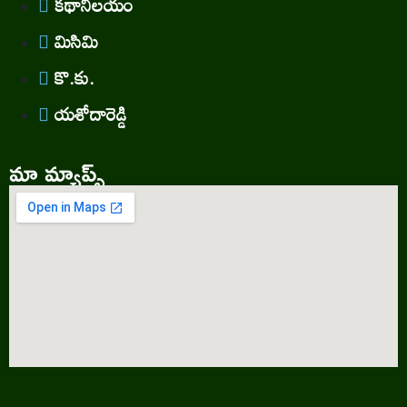
కథానిలయం
మిసిమి
కొ.కు.
యశోదారెడ్డి
మా మ్యాప్స్