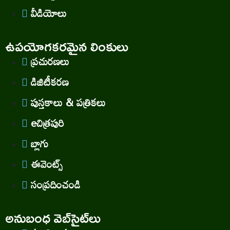
వీడియోలు
ఉపయోగకరమైన లింకులు
ప్రచురణలు
డిజిటీకరణ
పుస్తకాలు & పత్రికలు
eచిత్రపురి
బ్లాగు
ఈవెంట్స్
సంప్రదించండి
అనుబంధ వెబ్‌సైట్‌లు