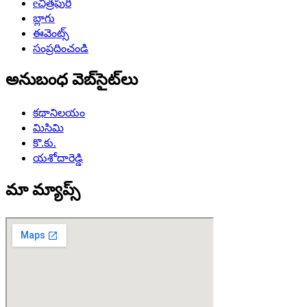
eచిత్రపురి
బ్లాగు
ఈవెంట్స్
సంప్రదించండి
అనుబంధ వెబ్‌సైట్‌లు
కథానిలయం
మిసిమి
కొ.కు.
యశోదారెడ్డి
మా మ్యాప్స్