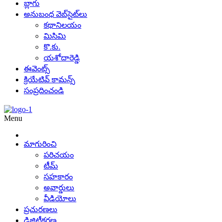
బ్లాగు
అనుబంధ వెబ్‌సైట్‌లు
కథానిలయం
మిసిమి
కొ.కు.
యశోదారెడ్డి
ఈవెంట్స్
క్రియేటివ్ కామన్స్
సంప్రదించండి
Menu
మాగురించి
పరిచయం
టీమ్
సహకారం
అవార్డులు
వీడియోలు
ప్రచురణలు
డిజిటీకరణ