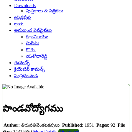
Downloads
పుస్తకాలు & పత్రికలు
eచిత్రపురి
బ్లాగు
అనుబంధ వెబ్‌సైట్‌లు
కథానిలయం
మిసిమి
కొ.కు.
యశోదారెడ్డి
ఈవెంట్స్
క్రియేటివ్ కామన్స్
సంప్రదించండి
పాండవోద్యోగము
Author:
తిరుపతివెంకటకవులు
Published:
1951
Pages:
92
File
Size:
24315580
More Details
Download