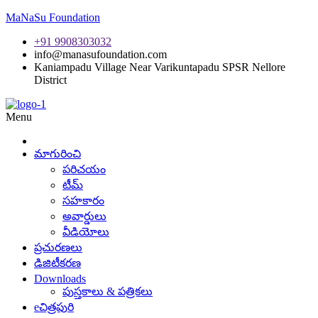
MaNaSu Foundation
+91 9908303032
info@manasufoundation.com
Kaniampadu Village Near Varikuntapadu SPSR Nellore
District
Menu
మాగురించి
పరిచయం
టీమ్
సహకారం
అవార్డులు
వీడియోలు
ప్రచురణలు
డిజిటీకరణ
Downloads
పుస్తకాలు & పత్రికలు
eచిత్రపురి