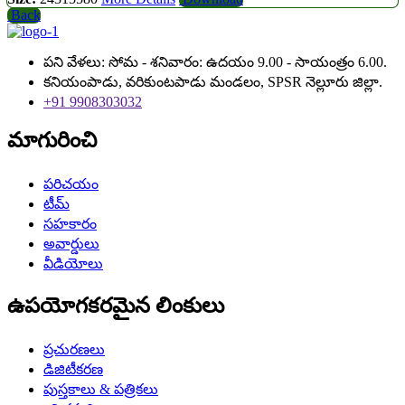
Back
పని వేళలు: సోమ - శనివారం: ఉదయం 9.00 - సాయంత్రం 6.00.
కనియంపాడు, వరికుంటపాడు మండలం, SPSR నెల్లూరు జిల్లా.
+91 9908303032
మాగురించి
పరిచయం
టీమ్
సహకారం
అవార్డులు
వీడియోలు
ఉపయోగకరమైన లింకులు
ప్రచురణలు
డిజిటీకరణ
పుస్తకాలు & పత్రికలు