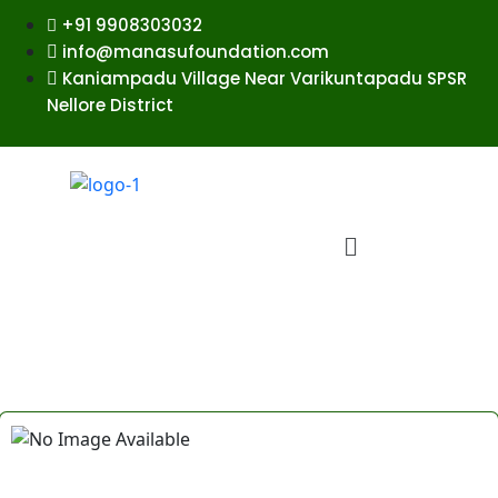
+91 9908303032
info@manasufoundation.com
Kaniampadu Village Near Varikuntapadu SPSR
Nellore District