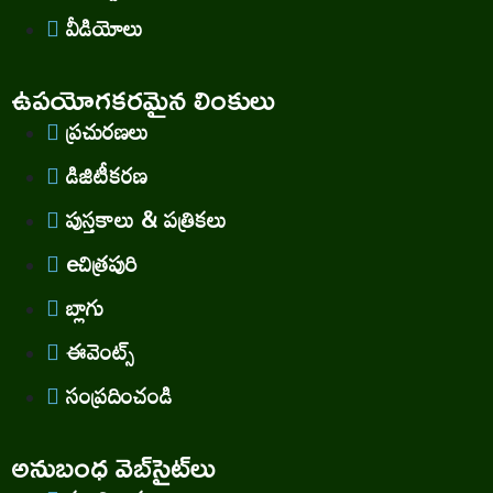
వీడియోలు
ఉపయోగకరమైన లింకులు
ప్రచురణలు
డిజిటీకరణ
పుస్తకాలు & పత్రికలు
eచిత్రపురి
బ్లాగు
ఈవెంట్స్
సంప్రదించండి
అనుబంధ వెబ్‌సైట్‌లు