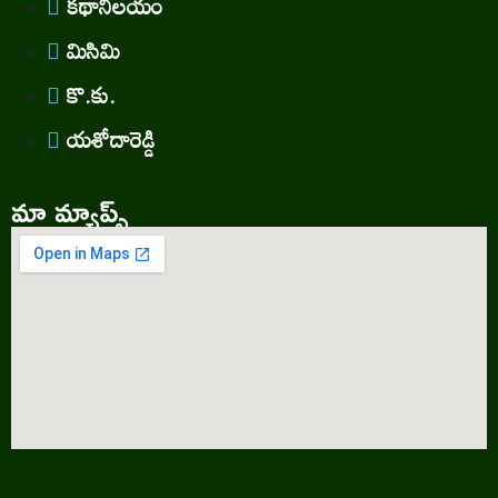
కథానిలయం
మిసిమి
కొ.కు.
యశోదారెడ్డి
మా మ్యాప్స్