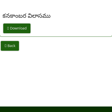
కనకాంబర విలాసము
Download
Back