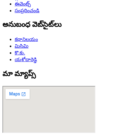
ఈవెంట్స్
సంప్రదించండి
అనుబంధ వెబ్‌సైట్‌లు
కథానిలయం
మిసిమి
కొ.కు.
యశోదారెడ్డి
మా మ్యాప్స్