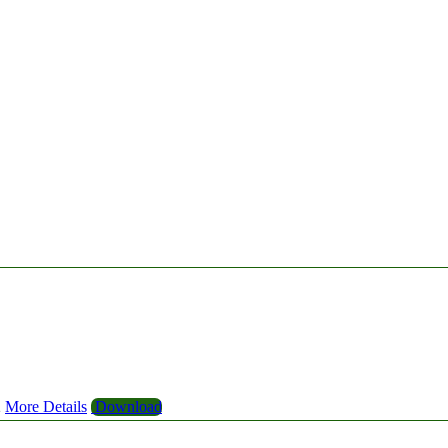
2
More Details
Download