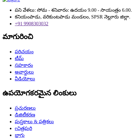
పని వేళలు: సోమ - శనివారం: ఉదయం 9.00 - సాయంత్రం 6.00.
కనియంపాడు, వరికుంటపాడు మండలం, SPSR నెల్లూరు జిల్లా.
+91 9908303032
మాగురించి
పరిచయం
టీమ్
సహకారం
అవార్డులు
వీడియోలు
ఉపయోగకరమైన లింకులు
ప్రచురణలు
డిజిటీకరణ
పుస్తకాలు & పత్రికలు
eచిత్రపురి
బ్లాగు