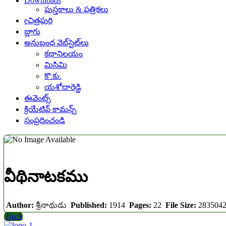
Downloads
పుస్తకాలు & పత్రికలు
eచిత్రపురి
బ్లాగు
అనుబంధ వెబ్‌సైట్‌లు
కథానిలయం
మిసిమి
కొ.కు.
యశోదారెడ్డి
ఈవెంట్స్
క్రియేటివ్ కామన్స్
సంప్రదించండి
వీథినాటకము
Author:
శ్రీనాథుడు
Published:
1914
Pages:
22
File Size:
283504
Back