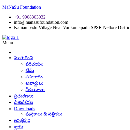
MaNaSu Foundation
+91 9908303032
info@manasufoundation.com
Kaniampadu Village Near Varikuntapadu SPSR Nellore Distric
Menu
మాగురించి
పరిచయం
టీమ్
సహకారం
అవార్డులు
వీడియోలు
ప్రచురణలు
డిజిటీకరణ
Downloads
పుస్తకాలు & పత్రికలు
eచిత్రపురి
బ్లాగు