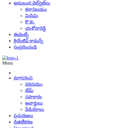
అనుబంధ వెబ్‌సైట్‌లు
కథానిలయం
మిసిమి
కొ.కు.
యశోదారెడ్డి
ఈవెంట్స్
క్రియేటివ్ కామన్స్
సంప్రదించండి
Menu
మాగురించి
పరిచయం
టీమ్
సహకారం
అవార్డులు
వీడియోలు
ప్రచురణలు
డిజిటీకరణ