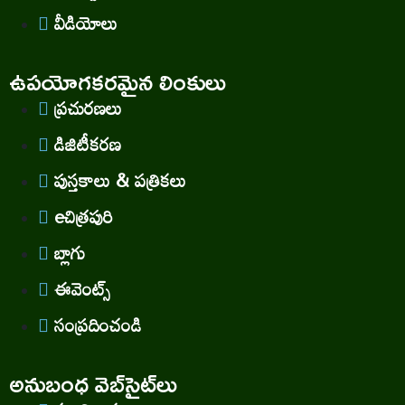
వీడియోలు
ఉపయోగకరమైన లింకులు
ప్రచురణలు
డిజిటీకరణ
పుస్తకాలు & పత్రికలు
eచిత్రపురి
బ్లాగు
ఈవెంట్స్
సంప్రదించండి
అనుబంధ వెబ్‌సైట్‌లు