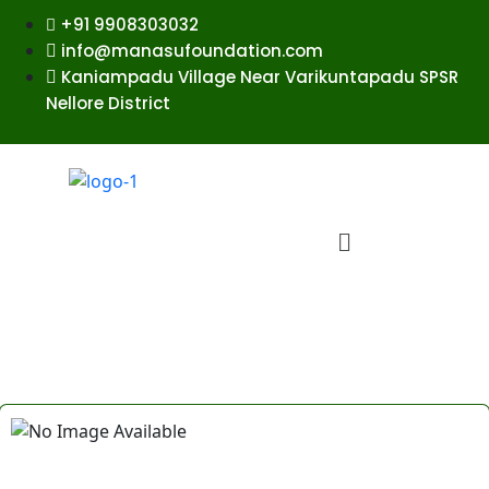
+91 9908303032
info@manasufoundation.com
Kaniampadu Village Near Varikuntapadu SPSR
Nellore District