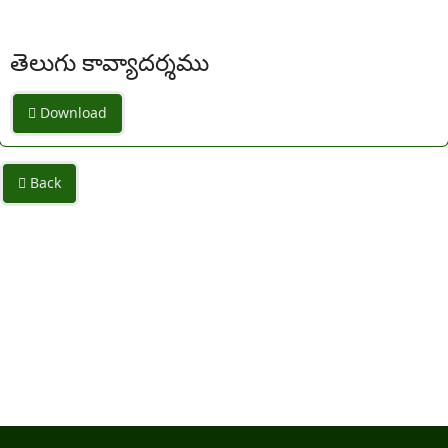
తెలుగు కావ్యాదర్శము
Download
Back