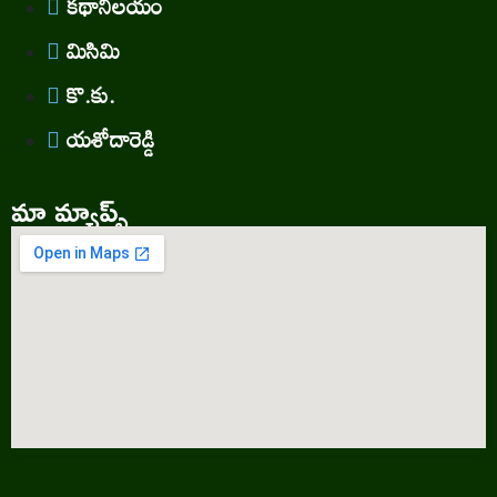
కథానిలయం
మిసిమి
కొ.కు.
యశోదారెడ్డి
మా మ్యాప్స్