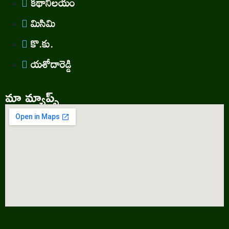
కథానిలయం
మిసిమి
కొ.కు.
యశోదారెడ్డి
మా మ్యాప్స్