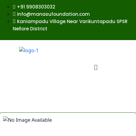
+91 9908303032
info@manasufoundation.com
Kaniampadu Village Near Varikuntapadu SPSR
Nellore District