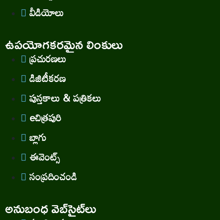
వీడియోలు
ఉపయోగకరమైన లింకులు
ప్రచురణలు
డిజిటీకరణ
పుస్తకాలు & పత్రికలు
eచిత్రపురి
బ్లాగు
ఈవెంట్స్
సంప్రదించండి
అనుబంధ వెబ్‌సైట్‌లు