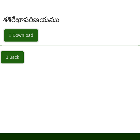
శశిరేఖాపరిణయము
Download
Back