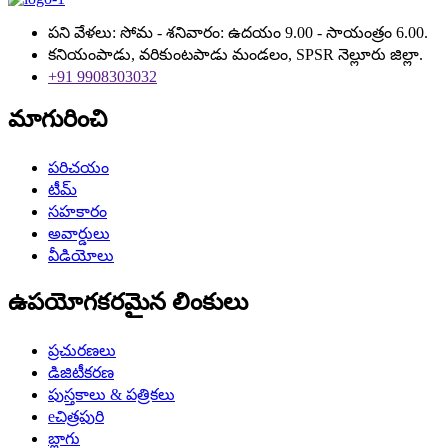
పని వేళలు: సోమ - శనివారం: ఉదయం 9.00 - సాయంత్రం 6.00.
కనియంపాడు, వరికుంటపాడు మండలం, SPSR నెల్లూరు జిల్లా.
+91 9908303032
మాగురించి
పరిచయం
టీమ్
సహకారం
అవార్డులు
వీడియోలు
ఉపయోగకరమైన లింకులు
ప్రచురణలు
డిజిటీకరణ
పుస్తకాలు & పత్రికలు
eచిత్రపురి
బ్లాగు