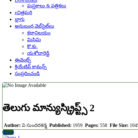
Downloads
పుస్తకాలు & పత్రికలు
eచిత్రపురి
బ్లాగు
అనుబంధ వెబ్‌సైట్‌లు
కథానిలయం
మిసిమి
కొ.కు.
యశోదారెడ్డి
ఈవెంట్స్
క్రియేటివ్ కామన్స్
సంప్రదించండి
తెలుగు మాన్యుస్క్రిప్ట్స్ 2
Author:
వి సుందరశర్మ
Published:
1959
Pages:
558
File Size:
104
Back