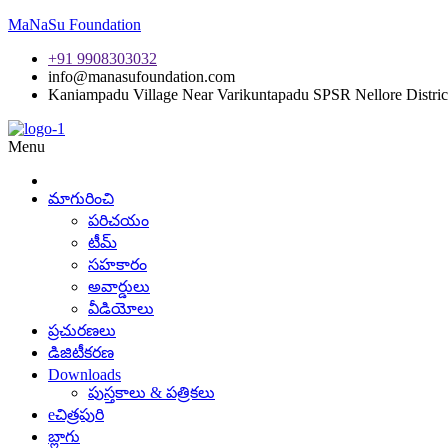
MaNaSu Foundation
+91 9908303032
info@manasufoundation.com
Kaniampadu Village Near Varikuntapadu SPSR Nellore Distric
Menu
మాగురించి
పరిచయం
టీమ్
సహకారం
అవార్డులు
వీడియోలు
ప్రచురణలు
డిజిటీకరణ
Downloads
పుస్తకాలు & పత్రికలు
eచిత్రపురి
బ్లాగు