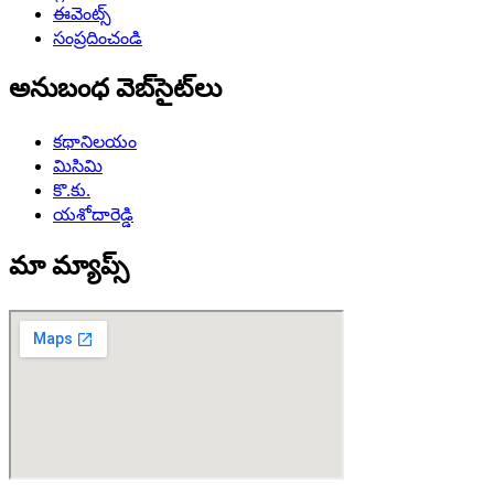
ఈవెంట్స్
సంప్రదించండి
అనుబంధ వెబ్‌సైట్‌లు
కథానిలయం
మిసిమి
కొ.కు.
యశోదారెడ్డి
మా మ్యాప్స్