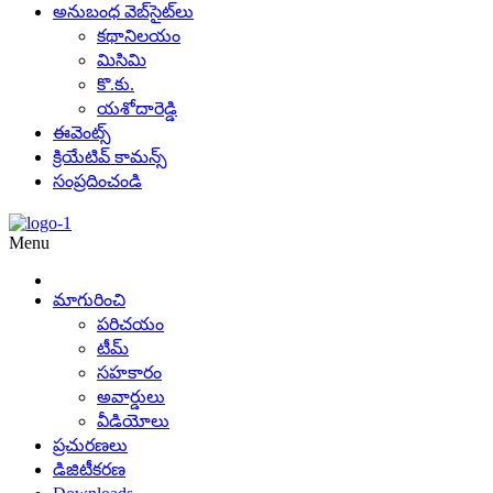
అనుబంధ వెబ్‌సైట్‌లు
కథానిలయం
మిసిమి
కొ.కు.
యశోదారెడ్డి
ఈవెంట్స్
క్రియేటివ్ కామన్స్
సంప్రదించండి
Menu
మాగురించి
పరిచయం
టీమ్
సహకారం
అవార్డులు
వీడియోలు
ప్రచురణలు
డిజిటీకరణ