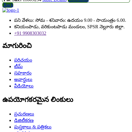
Back
పని వేళలు: సోమ - శనివారం: ఉదయం 9.00 - సాయంత్రం 6.00.
కనియంపాడు, వరికుంటపాడు మండలం, SPSR నెల్లూరు జిల్లా.
+91 9908303032
మాగురించి
పరిచయం
టీమ్
సహకారం
అవార్డులు
వీడియోలు
ఉపయోగకరమైన లింకులు
ప్రచురణలు
డిజిటీకరణ
పుస్తకాలు & పత్రికలు