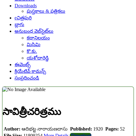
Downloads
పుస్తకాలు & పత్రికలు
eచిత్రపురి
బ్లాగు
అనుబంధ వెబ్‌సైట్‌లు
కథానిలయం
మిసిమి
కొ.కు.
యశోదారెడ్డి
ఈవెంట్స్
క్రియేటివ్ కామన్స్
సంప్రదించండి
సావిత్రీచరిత్రము
Author:
ఆదిభట్ట నారాయణదాసు
Published:
1920
Pages:
52
File Size:
11809254
More Details
Download