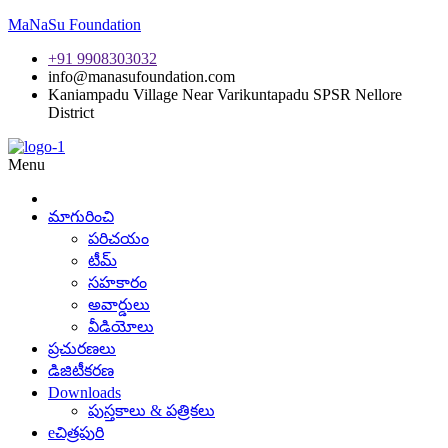
MaNaSu Foundation
+91 9908303032
info@manasufoundation.com
Kaniampadu Village Near Varikuntapadu SPSR Nellore
District
Menu
మాగురించి
పరిచయం
టీమ్
సహకారం
అవార్డులు
వీడియోలు
ప్రచురణలు
డిజిటీకరణ
Downloads
పుస్తకాలు & పత్రికలు
eచిత్రపురి