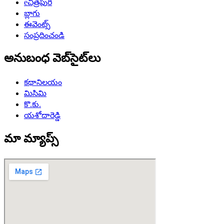
eచిత్రపురి
బ్లాగు
ఈవెంట్స్
సంప్రదించండి
అనుబంధ వెబ్‌సైట్‌లు
కథానిలయం
మిసిమి
కొ.కు.
యశోదారెడ్డి
మా మ్యాప్స్