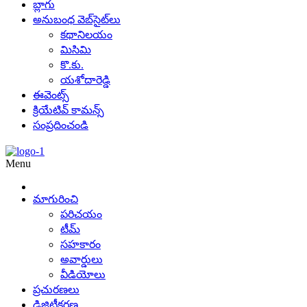
బ్లాగు
అనుబంధ వెబ్‌సైట్‌లు
కథానిలయం
మిసిమి
కొ.కు.
యశోదారెడ్డి
ఈవెంట్స్
క్రియేటివ్ కామన్స్
సంప్రదించండి
Menu
మాగురించి
పరిచయం
టీమ్
సహకారం
అవార్డులు
వీడియోలు
ప్రచురణలు
డిజిటీకరణ