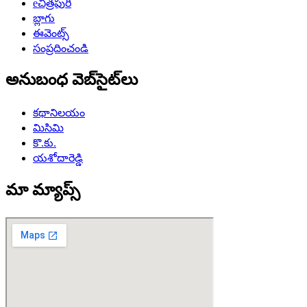
eచిత్రపురి
బ్లాగు
ఈవెంట్స్
సంప్రదించండి
అనుబంధ వెబ్‌సైట్‌లు
కథానిలయం
మిసిమి
కొ.కు.
యశోదారెడ్డి
మా మ్యాప్స్