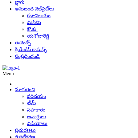
బ్లాగు
అనుబంధ వెబ్‌సైట్‌లు
కథానిలయం
మిసిమి
కొ.కు.
యశోదారెడ్డి
ఈవెంట్స్
క్రియేటివ్ కామన్స్
సంప్రదించండి
Menu
మాగురించి
పరిచయం
టీమ్
సహకారం
అవార్డులు
వీడియోలు
ప్రచురణలు
డిజిటీకరణ