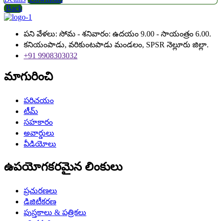
Back
పని వేళలు: సోమ - శనివారం: ఉదయం 9.00 - సాయంత్రం 6.00.
కనియంపాడు, వరికుంటపాడు మండలం, SPSR నెల్లూరు జిల్లా.
+91 9908303032
మాగురించి
పరిచయం
టీమ్
సహకారం
అవార్డులు
వీడియోలు
ఉపయోగకరమైన లింకులు
ప్రచురణలు
డిజిటీకరణ
పుస్తకాలు & పత్రికలు