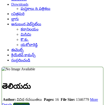
Downloads
పుస్తకాలు & పత్రికలు
eచిత్రపురి
బ్లాగు
అనుబంధ వెబ్‌సైట్‌లు
కథానిలయం
మిసిమి
కొ.కు.
యశోదారెడ్డి
ఈవెంట్స్
క్రియేటివ్ కామన్స్
సంప్రదించండి
తెలియదు
Author:
వివిధ రచయితలు
Pages:
16
File Size:
1346779
More
Details
Download