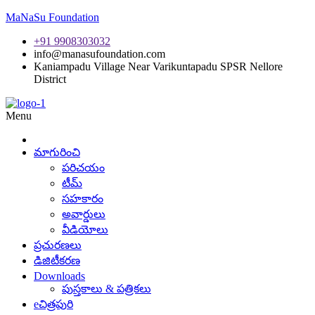
MaNaSu Foundation
+91 9908303032
info@manasufoundation.com
Kaniampadu Village Near Varikuntapadu SPSR Nellore
District
Menu
మాగురించి
పరిచయం
టీమ్
సహకారం
అవార్డులు
వీడియోలు
ప్రచురణలు
డిజిటీకరణ
Downloads
పుస్తకాలు & పత్రికలు
eచిత్రపురి