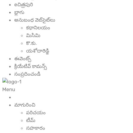
eచిత్రపురి
బ్లాగు
అనుబంధ వెబ్‌సైట్‌లు
కథానిలయం
మిసిమి
కొ.కు.
యశోదారెడ్డి
ఈవెంట్స్
క్రియేటివ్ కామన్స్
సంప్రదించండి
Menu
మాగురించి
పరిచయం
టీమ్
సహకారం