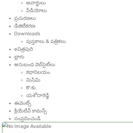
అవార్డులు
వీడియోలు
ప్రచురణలు
డిజిటీకరణ
Downloads
పుస్తకాలు & పత్రికలు
eచిత్రపురి
బ్లాగు
అనుబంధ వెబ్‌సైట్‌లు
కథానిలయం
మిసిమి
కొ.కు.
యశోదారెడ్డి
ఈవెంట్స్
క్రియేటివ్ కామన్స్
సంప్రదించండి