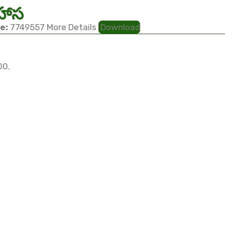
హాస
e:
7749557
More Details
Download
00.