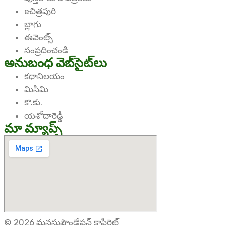
eచిత్రపురి
బ్లాగు
ఈవెంట్స్
సంప్రదించండి
అనుబంధ వెబ్‌సైట్‌లు
కథానిలయం
మిసిమి
కొ.కు.
యశోదారెడ్డి
మా మ్యాప్స్
©
2026
మనసుఫౌండేషన్ కాపీరైట్