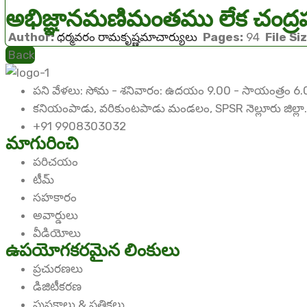
అభిజ్ఞానమణిమంతము లేక చంద్ర
Author:
ధర్మవరం రామకృష్ణమాచార్యులు
Pages:
94
File Siz
Back
పని వేళలు: సోమ - శనివారం: ఉదయం 9.00 - సాయంత్రం 6.
కనియంపాడు, వరికుంటపాడు మండలం, SPSR నెల్లూరు జిల్లా.
+91 9908303032
మాగురించి
పరిచయం
టీమ్
సహకారం
అవార్డులు
వీడియోలు
ఉపయోగకరమైన లింకులు
ప్రచురణలు
డిజిటీకరణ
పుస్తకాలు & పత్రికలు