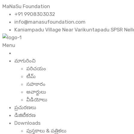
MaNaSu Foundation
+91 9908303032
info@manasufoundation.com
Kaniampadu Village Near Varikuntapadu SPSR Nello
Menu
మాగురించి
పరిచయం
టీమ్
సహకారం
అవార్డులు
వీడియోలు
ప్రచురణలు
డిజిటీకరణ
Downloads
పుస్తకాలు & పత్రికలు