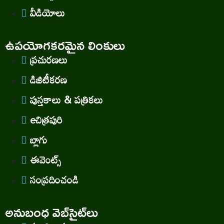
వీడియోలు
ఉపయోగకరమైన లింకులు
ప్రచురణలు
డిజిటీకరణ
పుస్తకాలు & పత్రికలు
eచిత్రపురి
బ్లాగు
ఈవెంట్స్
సంప్రదించండి
అనుబంధ వెబ్‌సైట్‌లు