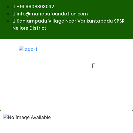
+91 9908303032
info@manasufoundation.com
Kaniampadu Village Near Varikuntapadu SPSR
Nellore District