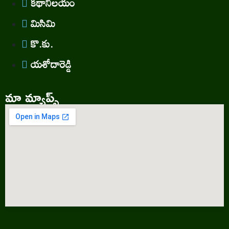
కథానిలయం
మిసిమి
కొ.కు.
యశోదారెడ్డి
మా మ్యాప్స్