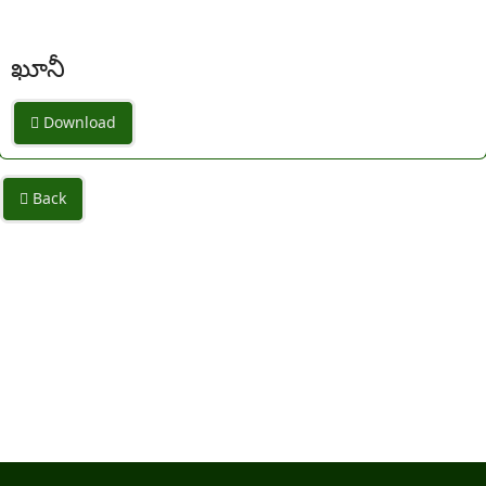
ఖూనీ
Download
Back