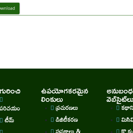
wnload
ురించి
ఉపయోగకరమైన
అనుబంధ
లింకులు
వెబ్‌సైట్‌ల
ప్రచురణలు
కథా
పరిచయం
డిజిటీకరణ
మిసి
టీమ్
పుస్తకాలు &
కొ.కు