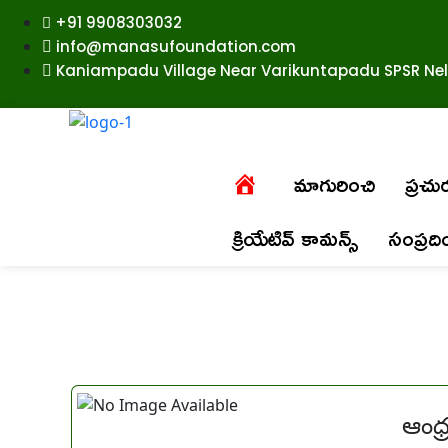
+91 9908303032
info@manasufoundation.com
Kaniampadu Village Near Varikuntapadu SPSR Nell
మాగురించి
ప్రచ
క్రియేటివ్ కామన్స్
సంప్రద
ఆంధ