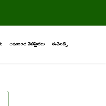
గు
అనుబంధ వెబ్‌సైట్‌లు
ఈవెంట్స్