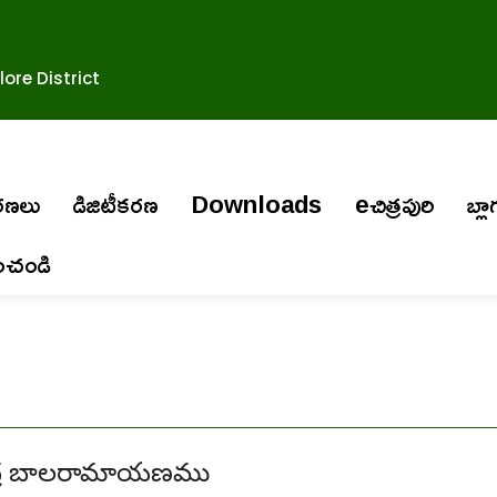
ore District
ురణలు
డిజిటీకరణ
Downloads
eచిత్రపురి
బ్లా
ించండి
్ర బాలరామాయణము