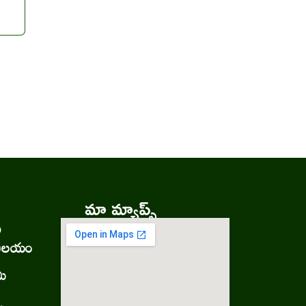
మా మ్యాప్స్
ు
నిలయం
మి
.