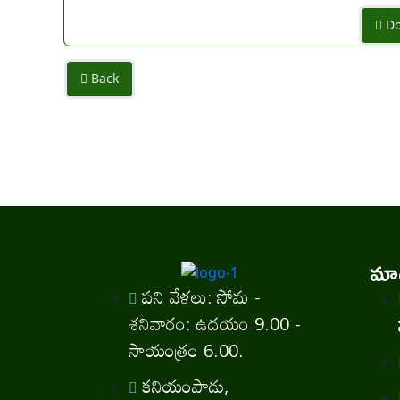
Do
Back
మాగ
పని వేళలు: సోమ -
శనివారం: ఉదయం 9.00 -
సాయంత్రం 6.00.
కనియంపాడు,