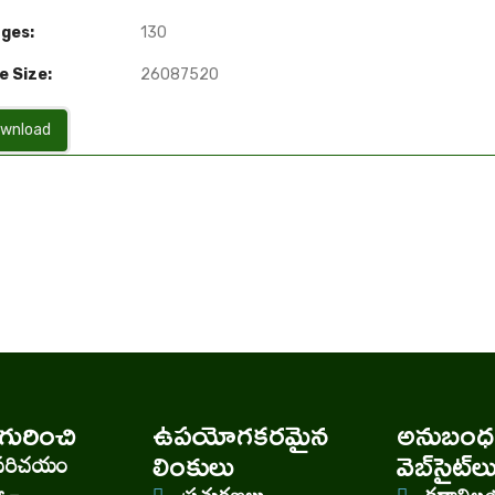
ges:
130
e Size:
26087520
wnload
ురించి
ఉపయోగకరమైన
అనుబంధ
లింకులు
వెబ్‌సైట్‌ల
పరిచయం