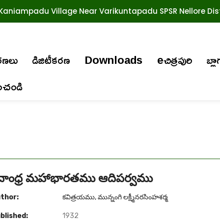
Kaniampadu Village Near Varikuntapadu SPSR Nellore Dist
ురణలు
డిజిటీకరణ
Downloads
eచిత్రపురి
బ్లా
ించండి
ీమదాంధ్ర మహాభారతము ఆదిపర్వము
thor:
కవిత్రయము, మున్నంగి లక్ష్మీనరసింహశర్మ
blished:
1932