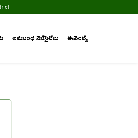
rict
గు
అనుబంధ వెబ్‌సైట్‌లు
ఈవెంట్స్