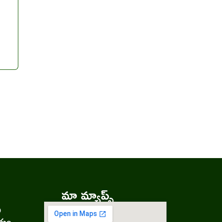
మా మ్యాప్స్
ు