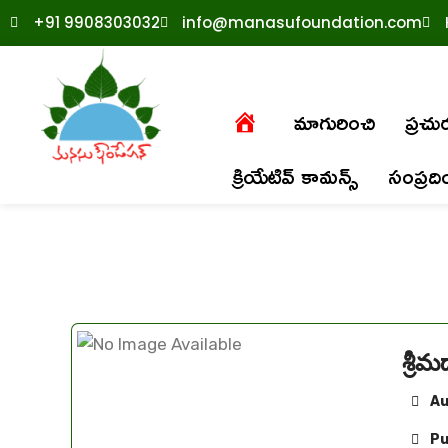
+91 9908303032
info@manasufoundation.com
మాగురించి
ప్రచ
క్రియేటివ్ కామన్స్
సంప్రద
శ్ర
Au
Pu