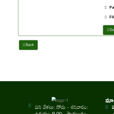
Pa
Fil
Do
Back
మాగ
పని వేళలు: సోమ - శనివారం:
ఉదయం 9.00 - సాయంత్రం