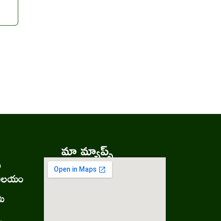
మా మ్యాప్స్
ు
నిలయం
మి
.