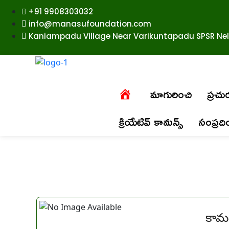
+91 9908303032
info@manasufoundation.com
Kaniampadu Village Near Varikuntapadu SPSR Nell
మాగురించి
ప్రచ
క్రియేటివ్ కామన్స్
సంప్రద
కామ