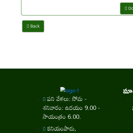
Do
Back
మాగ
పని వేళలు: సోమ -
శనివారం: ఉదయం 9.00 -
సాయంత్రం 6.00.
కనియంపాడు,