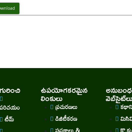
wnload
ురించి
ఉపయోగకరమైన
అనుబంధ
లింకులు
వెబ్‌సైట్‌ల
ప్రచురణలు
కథా
పరిచయం
డిజిటీకరణ
మిసి
టీమ్
పుస్తకాలు &
కొ.కు