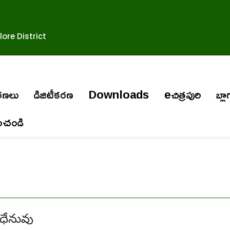
ore District
ురణలు
డిజిటీకరణ
Downloads
eచిత్రపురి
బ్లా
ించండి
ధేనువు