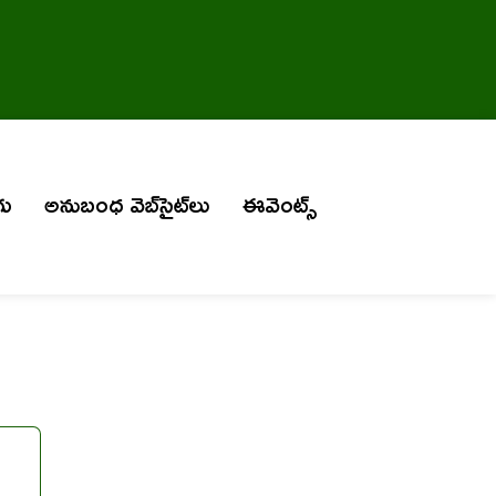
గు
అనుబంధ వెబ్‌సైట్‌లు
ఈవెంట్స్