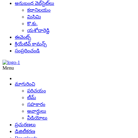
అనుబంధ వెబ్‌సైట్‌లు
కథానిలయం
మిసిమి
కొ.కు.
యశోదారెడ్డి
ఈవెంట్స్
క్రియేటివ్ కామన్స్
సంప్రదించండి
Menu
మాగురించి
పరిచయం
టీమ్
సహకారం
అవార్డులు
వీడియోలు
ప్రచురణలు
డిజిటీకరణ