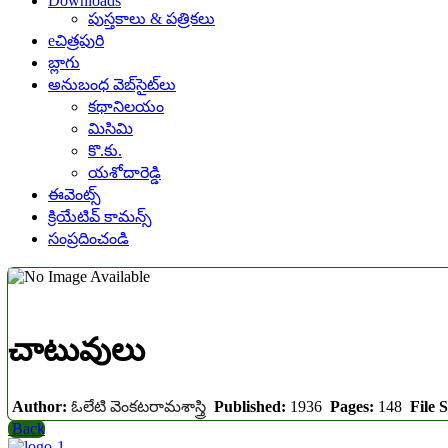
Downloads
పుస్తకాలు & పత్రికలు
eచిత్రపురి
బ్లాగు
అనుబంధ వెబ్‌సైట్‌లు
కథానిలయం
మిసిమి
కొ.కు.
యశోదారెడ్డి
ఈవెంట్స్
క్రియేటివ్ కామన్స్
సంప్రదించండి
చాటువులు
Author:
ఓలేటి వెంకటరామశాస్త్రి
Published:
1936
Pages:
148
File S
Back