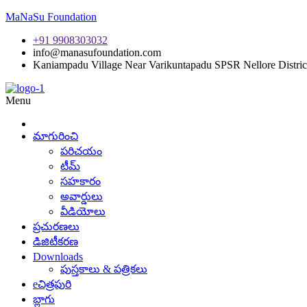
MaNaSu Foundation
+91 9908303032
info@manasufoundation.com
Kaniampadu Village Near Varikuntapadu SPSR Nellore Distric
Menu
మాగురించి
పరిచయం
టీమ్
సహకారం
అవార్డులు
వీడియోలు
ప్రచురణలు
డిజిటీకరణ
Downloads
పుస్తకాలు & పత్రికలు
eచిత్రపురి
బ్లాగు