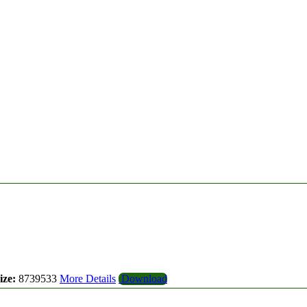
ize:
8739533
More Details
Download