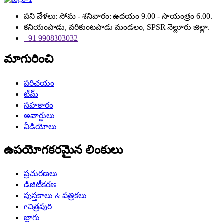
పని వేళలు: సోమ - శనివారం: ఉదయం 9.00 - సాయంత్రం 6.00.
కనియంపాడు, వరికుంటపాడు మండలం, SPSR నెల్లూరు జిల్లా.
+91 9908303032
మాగురించి
పరిచయం
టీమ్
సహకారం
అవార్డులు
వీడియోలు
ఉపయోగకరమైన లింకులు
ప్రచురణలు
డిజిటీకరణ
పుస్తకాలు & పత్రికలు
eచిత్రపురి
బ్లాగు