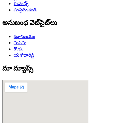
ఈవెంట్స్
సంప్రదించండి
అనుబంధ వెబ్‌సైట్‌లు
కథానిలయం
మిసిమి
కొ.కు.
యశోదారెడ్డి
మా మ్యాప్స్