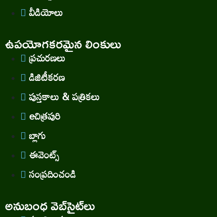
వీడియోలు
ఉపయోగకరమైన లింకులు
ప్రచురణలు
డిజిటీకరణ
పుస్తకాలు & పత్రికలు
eచిత్రపురి
బ్లాగు
ఈవెంట్స్
సంప్రదించండి
అనుబంధ వెబ్‌సైట్‌లు