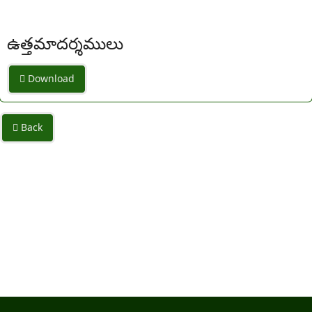
ఉత్తమాదర్శములు
Download
Back