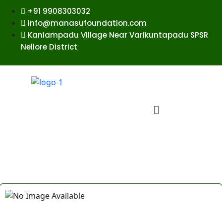
+91 9908303032
info@manasufoundation.com
Kaniampadu Village Near Varikuntapadu SPSR
Nellore District