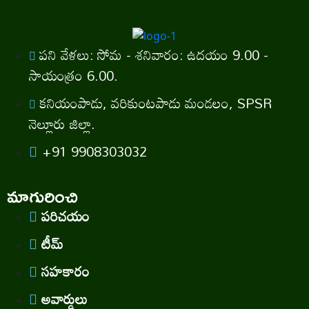
పని వేళలు: సోమ - శనివారం: ఉదయం 9.00 -
సాయంత్రం 6.00.
కనియంపాడు, వరికుంటపాడు మండలం, SPSR
నెల్లూరు జిల్లా.
+91 9908303032
మాగురించి
పరిచయం
టీమ్
సహకారం
అవార్డులు