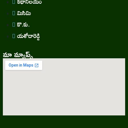
కథానిలయం
మిసిమి
కొ.కు.
యశోదారెడ్డి
మా మ్యాప్స్