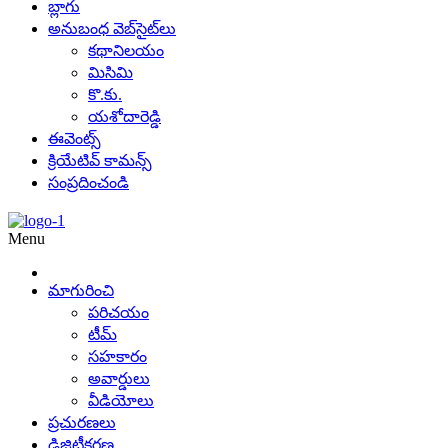
బ్లాగు
అనుబంధ వెబ్‌సైట్‌లు
కథానిలయం
మిసిమి
కొ.కు.
యశోదారెడ్డి
ఈవెంట్స్
క్రియేటివ్ కామన్స్
సంప్రదించండి
Menu
మాగురించి
పరిచయం
టీమ్
సహకారం
అవార్డులు
వీడియోలు
ప్రచురణలు
డిజిటీకరణ