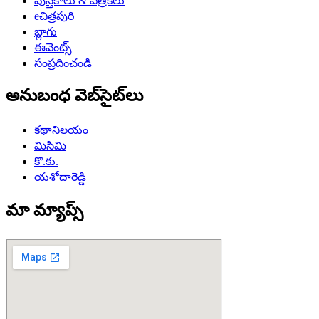
పుస్తకాలు & పత్రికలు
eచిత్రపురి
బ్లాగు
ఈవెంట్స్
సంప్రదించండి
అనుబంధ వెబ్‌సైట్‌లు
కథానిలయం
మిసిమి
కొ.కు.
యశోదారెడ్డి
మా మ్యాప్స్