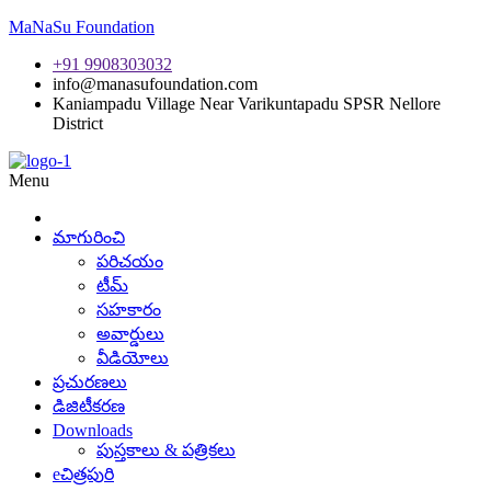
MaNaSu Foundation
+91 9908303032
info@manasufoundation.com
Kaniampadu Village Near Varikuntapadu SPSR Nellore
District
Menu
మాగురించి
పరిచయం
టీమ్
సహకారం
అవార్డులు
వీడియోలు
ప్రచురణలు
డిజిటీకరణ
Downloads
పుస్తకాలు & పత్రికలు
eచిత్రపురి