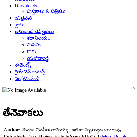
Downloads
పుస్తకాలు & పత్రికలు
eచిత్రపురి
బ్లాగు
అనుబంధ వెబ్‌సైట్‌లు
కథానిలయం
మిసిమి
కొ.కు.
యశోదారెడ్డి
ఈవెంట్స్
క్రియేటివ్ కామన్స్
సంప్రదించండి
తేనెవాకలు
Author:
మెండా చినసీతారామయ్య, ఆకుల మృత్యుంజయరావు
Published:
1953
Pages:
76
File Size:
10360319
More Details