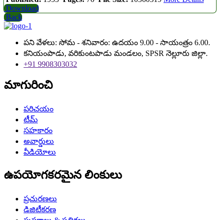
Download
Back
పని వేళలు: సోమ - శనివారం: ఉదయం 9.00 - సాయంత్రం 6.00.
కనియంపాడు, వరికుంటపాడు మండలం, SPSR నెల్లూరు జిల్లా.
+91 9908303032
మాగురించి
పరిచయం
టీమ్
సహకారం
అవార్డులు
వీడియోలు
ఉపయోగకరమైన లింకులు
ప్రచురణలు
డిజిటీకరణ