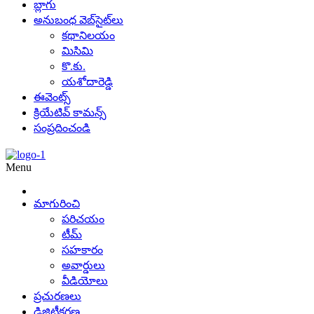
బ్లాగు
అనుబంధ వెబ్‌సైట్‌లు
కథానిలయం
మిసిమి
కొ.కు.
యశోదారెడ్డి
ఈవెంట్స్
క్రియేటివ్ కామన్స్
సంప్రదించండి
Menu
మాగురించి
పరిచయం
టీమ్
సహకారం
అవార్డులు
వీడియోలు
ప్రచురణలు
డిజిటీకరణ