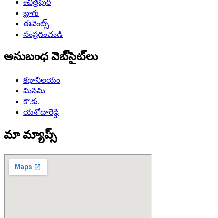
eచిత్రపురి
బ్లాగు
ఈవెంట్స్
సంప్రదించండి
అనుబంధ వెబ్‌సైట్‌లు
కథానిలయం
మిసిమి
కొ.కు.
యశోదారెడ్డి
మా మ్యాప్స్