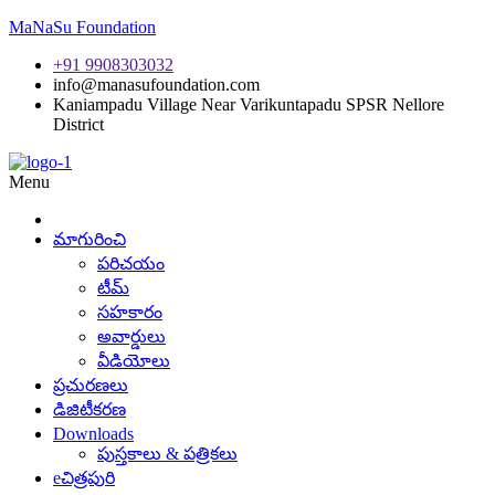
MaNaSu Foundation
+91 9908303032
info@manasufoundation.com
Kaniampadu Village Near Varikuntapadu SPSR Nellore
District
Menu
మాగురించి
పరిచయం
టీమ్
సహకారం
అవార్డులు
వీడియోలు
ప్రచురణలు
డిజిటీకరణ
Downloads
పుస్తకాలు & పత్రికలు
eచిత్రపురి