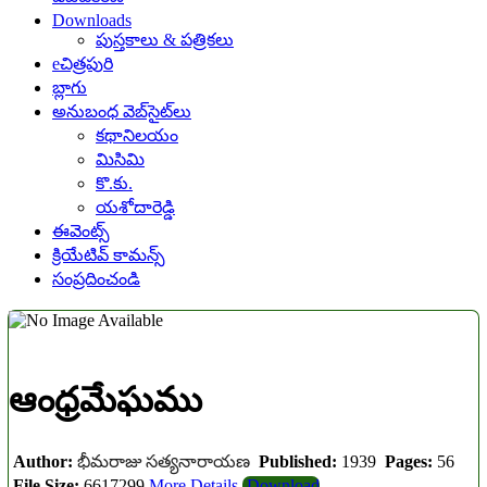
Downloads
పుస్తకాలు & పత్రికలు
eచిత్రపురి
బ్లాగు
అనుబంధ వెబ్‌సైట్‌లు
కథానిలయం
మిసిమి
కొ.కు.
యశోదారెడ్డి
ఈవెంట్స్
క్రియేటివ్ కామన్స్
సంప్రదించండి
ఆంధ్రమేఘము
Author:
భీమరాజు సత్యనారాయణ
Published:
1939
Pages:
56
File Size:
6617299
More Details
Download