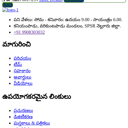
Back
పని వేళలు: సోమ - శనివారం: ఉదయం 9.00 - సాయంత్రం 6.00.
కనియంపాడు, వరికుంటపాడు మండలం, SPSR నెల్లూరు జిల్లా.
+91 9908303032
మాగురించి
పరిచయం
టీమ్
సహకారం
అవార్డులు
వీడియోలు
ఉపయోగకరమైన లింకులు
ప్రచురణలు
డిజిటీకరణ
పుస్తకాలు & పత్రికలు