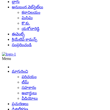
బ్లాగు
అనుబంధ వెబ్‌సైట్‌లు
కథానిలయం
మిసిమి
కొ.కు.
యశోదారెడ్డి
ఈవెంట్స్
క్రియేటివ్ కామన్స్
సంప్రదించండి
Menu
మాగురించి
పరిచయం
టీమ్
సహకారం
అవార్డులు
వీడియోలు
ప్రచురణలు
డిజిటీకరణ