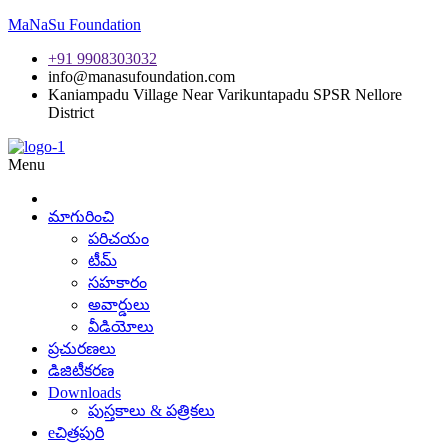
MaNaSu Foundation
+91 9908303032
info@manasufoundation.com
Kaniampadu Village Near Varikuntapadu SPSR Nellore
District
Menu
మాగురించి
పరిచయం
టీమ్
సహకారం
అవార్డులు
వీడియోలు
ప్రచురణలు
డిజిటీకరణ
Downloads
పుస్తకాలు & పత్రికలు
eచిత్రపురి