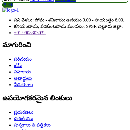
Back
పని వేళలు: సోమ - శనివారం: ఉదయం 9.00 - సాయంత్రం 6.00.
కనియంపాడు, వరికుంటపాడు మండలం, SPSR నెల్లూరు జిల్లా.
+91 9908303032
మాగురించి
పరిచయం
టీమ్
సహకారం
అవార్డులు
వీడియోలు
ఉపయోగకరమైన లింకులు
ప్రచురణలు
డిజిటీకరణ
పుస్తకాలు & పత్రికలు