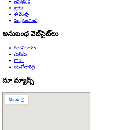
eచిత్రపురి
బ్లాగు
ఈవెంట్స్
సంప్రదించండి
అనుబంధ వెబ్‌సైట్‌లు
కథానిలయం
మిసిమి
కొ.కు.
యశోదారెడ్డి
మా మ్యాప్స్