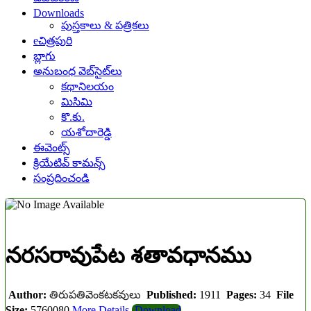
Downloads
పుస్తకాలు & పత్రికలు
eచిత్రపురి
బ్లాగు
అనుబంధ వెబ్‌సైట్‌లు
కథానిలయం
మిసిమి
కొ.కు.
యశోదారెడ్డి
ఈవెంట్స్
క్రియేటివ్ కామన్స్
సంప్రదించండి
నరసరావుపేట శతావధానము
Author:
తిరుపతివెంకటకవులు
Published:
1911
Pages:
34
File
Size:
5760080
More Details
Download