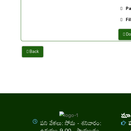
Pa
Fil
Do
Back
మాగ
పని వేళలు: సోమ - శనివారం:
ఉదయం 9.00 - సాయంత్రం