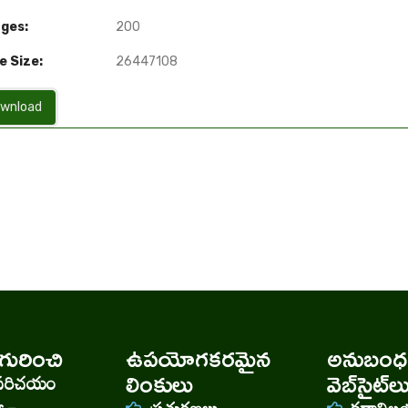
ges:
200
e Size:
26447108
wnload
ురించి
ఉపయోగకరమైన
అనుబంధ
లింకులు
వెబ్‌సైట్‌ల
పరిచయం