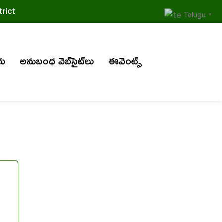
rict
Telugu
▼
గు
అనుబంధ వెబ్‌సైట్‌లు
ఈవెంట్స్