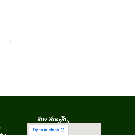
మా మ్యాప్స్
ు