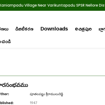
Kaniampadu Village Near Varikuntapadu SPSR Nellore Dist
ురణలు
డిజిటీకరణ
Downloads
eచిత్రపురి
బ్లా
ించండి
ారసంభవము
thor:
పూతలపట్టు శ్రీరాములురెడ్డి
blished:
1947