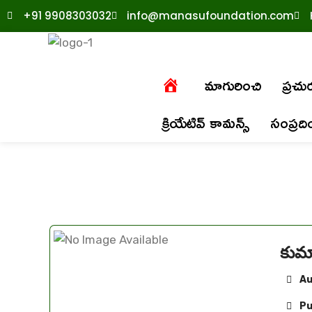
+91 9908303032
info@manasufoundation.com
మాగురించి
ప్రచ
క్రియేటివ్ కామన్స్
సంప్రద
కుమ
Au
Pu