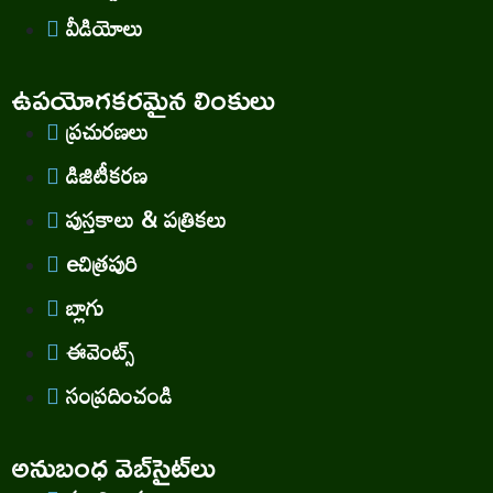
వీడియోలు
ఉపయోగకరమైన లింకులు
ప్రచురణలు
డిజిటీకరణ
పుస్తకాలు & పత్రికలు
eచిత్రపురి
బ్లాగు
ఈవెంట్స్
సంప్రదించండి
అనుబంధ వెబ్‌సైట్‌లు