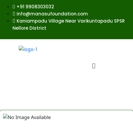
+91 9908303032
info@manasufoundation.com
Kaniampadu Village Near Varikuntapadu SPSR
Nellore District