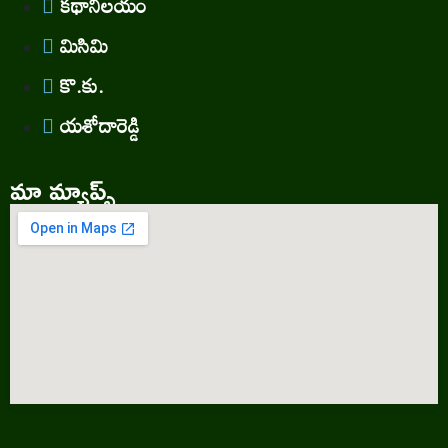
కథానిలయం
మిసిమి
కొ.కు.
యశోదారెడ్డి
మా మ్యాప్స్