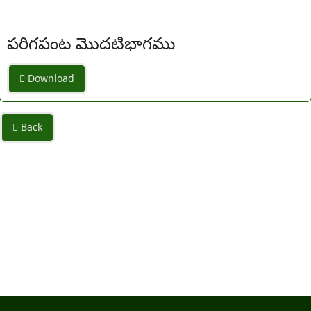
పరిగపంట మొదటిభాగము
Download
Back