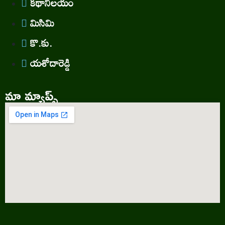
కథానిలయం
మిసిమి
కొ.కు.
యశోదారెడ్డి
మా మ్యాప్స్