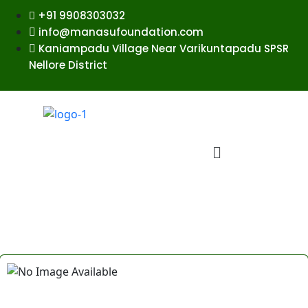
+91 9908303032
info@manasufoundation.com
Kaniampadu Village Near Varikuntapadu SPSR
Nellore District