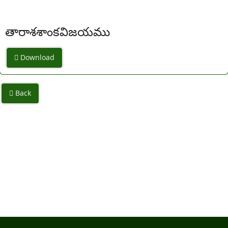
తారాశశాంకవిజయము
Download
Back