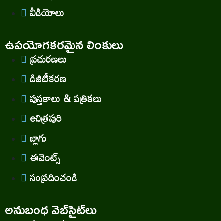
వీడియోలు
ఉపయోగకరమైన లింకులు
ప్రచురణలు
డిజిటీకరణ
పుస్తకాలు & పత్రికలు
eచిత్రపురి
బ్లాగు
ఈవెంట్స్
సంప్రదించండి
అనుబంధ వెబ్‌సైట్‌లు