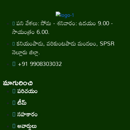
పని వేళలు: సోమ - శనివారం: ఉదయం 9.00 -
సాయంత్రం 6.00.
కనియంపాడు, వరికుంటపాడు మండలం, SPSR
నెల్లూరు జిల్లా.
+91 9908303032
మాగురించి
పరిచయం
టీమ్
సహకారం
అవార్డులు