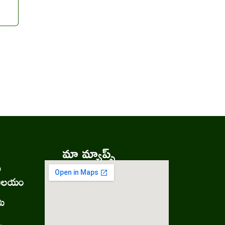
మా మ్యాప్స్
ు
నిలయం
మి
.