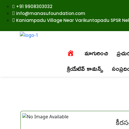
+91 9908303032
info@manasufoundation.com
Kaniampadu Village Near Varikuntapadu SPSR Nell
మాగురించి
ప్రచ
క్రియేటివ్ కామన్స్
సంప్రద
కీర