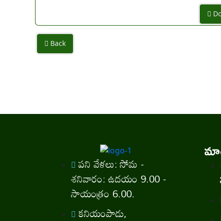
Do
Back
మాగ
పని వేళలు: సోమ -
శనివారం: ఉదయం 9.00 -
సాయంత్రం 6.00.
కనియంపాడు,