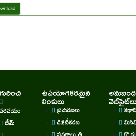
wnload
ురించి
ఉపయోగకరమైన
అనుబంధ
లింకులు
వెబ్‌సైట్‌ల
ప్రచురణలు
కథా
పరిచయం
డిజిటీకరణ
మిసి
టీమ్
పుస్తకాలు &
కొ.కు