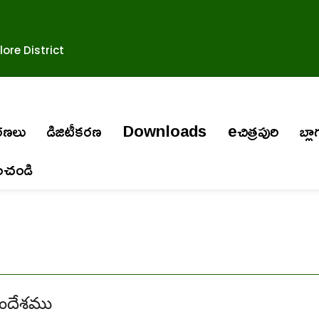
ore District
ురణలు
డిజిటీకరణ
Downloads
eచిత్రపురి
బ్లా
ించండి
సందేశము