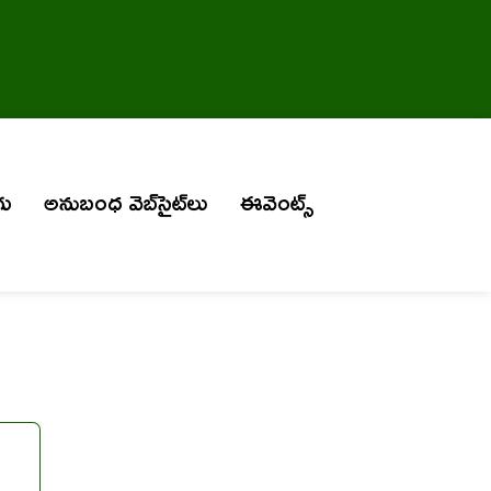
గు
అనుబంధ వెబ్‌సైట్‌లు
ఈవెంట్స్