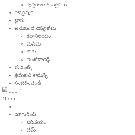
పుస్తకాలు & పత్రికలు
eచిత్రపురి
బ్లాగు
అనుబంధ వెబ్‌సైట్‌లు
కథానిలయం
మిసిమి
కొ.కు.
యశోదారెడ్డి
ఈవెంట్స్
క్రియేటివ్ కామన్స్
సంప్రదించండి
Menu
మాగురించి
పరిచయం
టీమ్