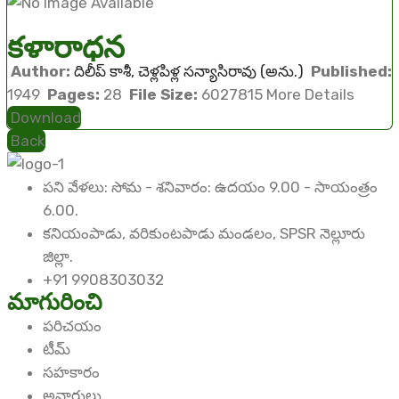
కళారాధన
Author:
దిలీప్ కాశీ, చెళ్లపిళ్ల సన్యాసిరావు (అను.)
Published:
1949
Pages:
28
File Size:
6027815
More Details
Download
Back
పని వేళలు: సోమ - శనివారం: ఉదయం 9.00 - సాయంత్రం
6.00.
కనియంపాడు, వరికుంటపాడు మండలం, SPSR నెల్లూరు
జిల్లా.
+91 9908303032
మాగురించి
పరిచయం
టీమ్
సహకారం
అవార్డులు