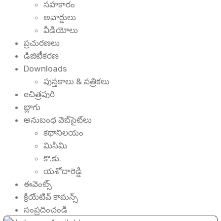
సహకారం
అవార్డులు
వీడియోలు
ప్రచురణలు
డిజిటీకరణ
Downloads
పుస్తకాలు & పత్రికలు
eచిత్రపురి
బ్లాగు
అనుబంధ వెబ్‌సైట్‌లు
కథానిలయం
మిసిమి
కొ.కు.
యశోదారెడ్డి
ఈవెంట్స్
క్రియేటివ్ కామన్స్
సంప్రదించండి