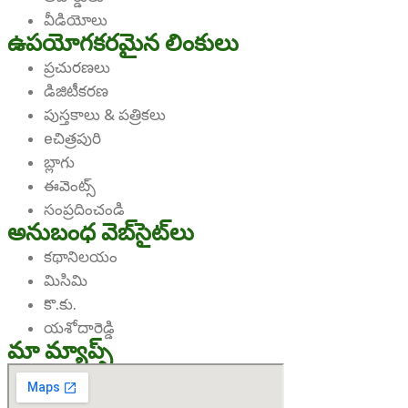
వీడియోలు
ఉపయోగకరమైన లింకులు
ప్రచురణలు
డిజిటీకరణ
పుస్తకాలు & పత్రికలు
eచిత్రపురి
బ్లాగు
ఈవెంట్స్
సంప్రదించండి
అనుబంధ వెబ్‌సైట్‌లు
కథానిలయం
మిసిమి
కొ.కు.
యశోదారెడ్డి
మా మ్యాప్స్