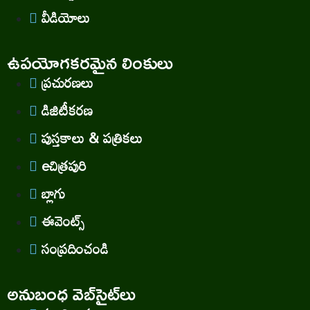
వీడియోలు
ఉపయోగకరమైన లింకులు
ప్రచురణలు
డిజిటీకరణ
పుస్తకాలు & పత్రికలు
eచిత్రపురి
బ్లాగు
ఈవెంట్స్
సంప్రదించండి
అనుబంధ వెబ్‌సైట్‌లు