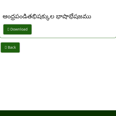
ఆంధ్రపండితభిషక్కుల భాషాభేషజము
Download
Back