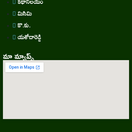
కథానిలయం
మిసిమి
కొ.కు.
యశోదారెడ్డి
మా మ్యాప్స్