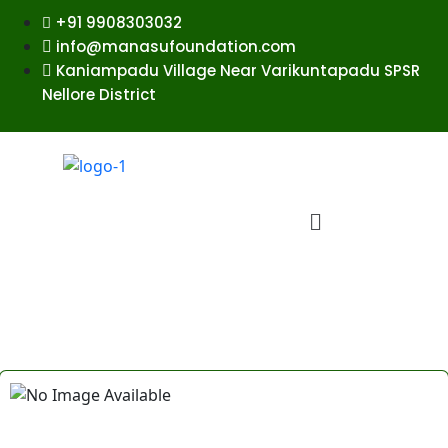
+91 9908303032
info@manasufoundation.com
Kaniampadu Village Near Varikuntapadu SPSR
Nellore District