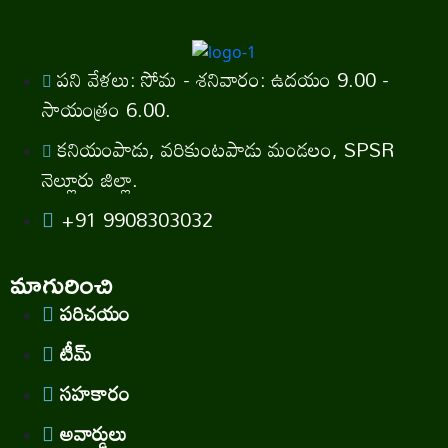
పని వేళలు: సోమ - శనివారం: ఉదయం 9.00 -
సాయంత్రం 6.00.
కనియంపాడు, వరికుంటపాడు మండలం, SPSR
నెల్లూరు జిల్లా.
+91 9908303032
మాగురించి
పరిచయం
టీమ్
సహకారం
అవార్డులు