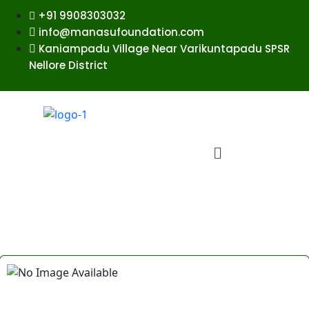
+91 9908303032
info@manasufoundation.com
Kaniampadu Village Near Varikuntapadu SPSR
Nellore District