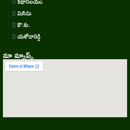
కథానిలయం
మిసిమి
కొ.కు.
యశోదారెడ్డి
మా మ్యాప్స్