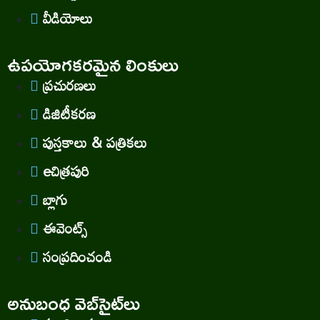
వీడియోలు
ఉపయోగకరమైన లింకులు
ప్రచురణలు
డిజిటీకరణ
పుస్తకాలు & పత్రికలు
eచిత్రపురి
బ్లాగు
ఈవెంట్స్
సంప్రదించండి
అనుబంధ వెబ్‌సైట్‌లు