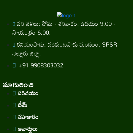
పని వేళలు: సోమ - శనివారం: ఉదయం 9.00 -
సాయంత్రం 6.00.
కనియంపాడు, వరికుంటపాడు మండలం, SPSR
నెల్లూరు జిల్లా.
+91 9908303032
మాగురించి
పరిచయం
టీమ్
సహకారం
అవార్డులు