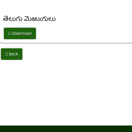
తెలుగు మెఱుఁగులు
Download
Back