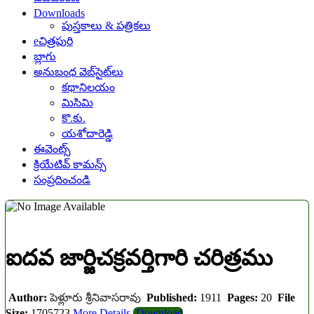
Downloads
పుస్తకాలు & పత్రికలు
eచిత్రపురి
బ్లాగు
అనుబంధ వెబ్‌సైట్‌లు
కథానిలయం
మిసిమి
కొ.కు.
యశోదారెడ్డి
ఈవెంట్స్
క్రియేటివ్ కామన్స్
సంప్రదించండి
ఐదవ జార్జిచక్రవర్తిగారి చరిత్రము
Author:
పెళ్లూరు శ్రీనివాసరావు
Published:
1911
Pages:
20
File
Size:
1705723
More Details
Download