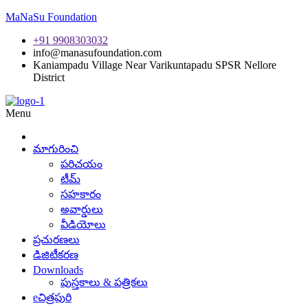
MaNaSu Foundation
+91 9908303032
info@manasufoundation.com
Kaniampadu Village Near Varikuntapadu SPSR Nellore
District
Menu
మాగురించి
పరిచయం
టీమ్
సహకారం
అవార్డులు
వీడియోలు
ప్రచురణలు
డిజిటీకరణ
Downloads
పుస్తకాలు & పత్రికలు
eచిత్రపురి