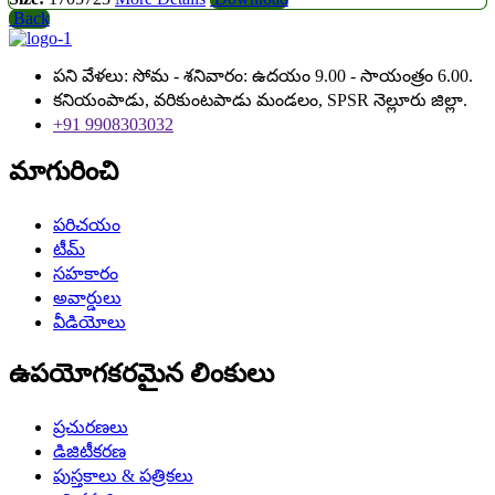
Back
పని వేళలు: సోమ - శనివారం: ఉదయం 9.00 - సాయంత్రం 6.00.
కనియంపాడు, వరికుంటపాడు మండలం, SPSR నెల్లూరు జిల్లా.
+91 9908303032
మాగురించి
పరిచయం
టీమ్
సహకారం
అవార్డులు
వీడియోలు
ఉపయోగకరమైన లింకులు
ప్రచురణలు
డిజిటీకరణ
పుస్తకాలు & పత్రికలు