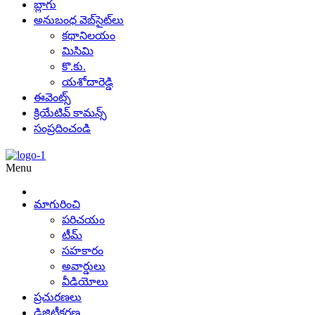
బ్లాగు
అనుబంధ వెబ్‌సైట్‌లు
కథానిలయం
మిసిమి
కొ.కు.
యశోదారెడ్డి
ఈవెంట్స్
క్రియేటివ్ కామన్స్
సంప్రదించండి
Menu
మాగురించి
పరిచయం
టీమ్
సహకారం
అవార్డులు
వీడియోలు
ప్రచురణలు
డిజిటీకరణ