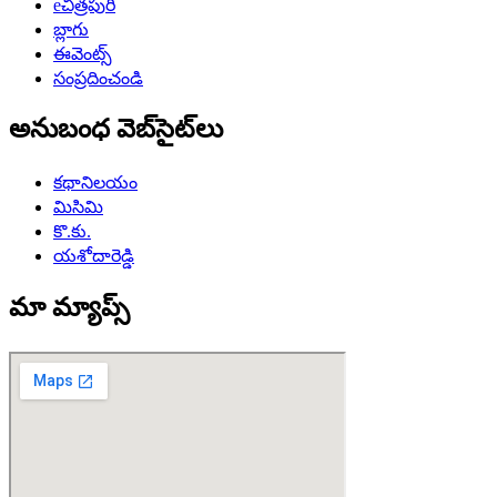
eచిత్రపురి
బ్లాగు
ఈవెంట్స్
సంప్రదించండి
అనుబంధ వెబ్‌సైట్‌లు
కథానిలయం
మిసిమి
కొ.కు.
యశోదారెడ్డి
మా మ్యాప్స్