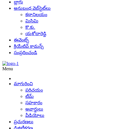
బ్లాగు
అనుబంధ వెబ్‌సైట్‌లు
కథానిలయం
మిసిమి
కొ.కు.
యశోదారెడ్డి
ఈవెంట్స్
క్రియేటివ్ కామన్స్
సంప్రదించండి
Menu
మాగురించి
పరిచయం
టీమ్
సహకారం
అవార్డులు
వీడియోలు
ప్రచురణలు
డిజిటీకరణ