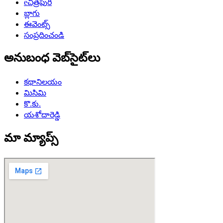
eచిత్రపురి
బ్లాగు
ఈవెంట్స్
సంప్రదించండి
అనుబంధ వెబ్‌సైట్‌లు
కథానిలయం
మిసిమి
కొ.కు.
యశోదారెడ్డి
మా మ్యాప్స్