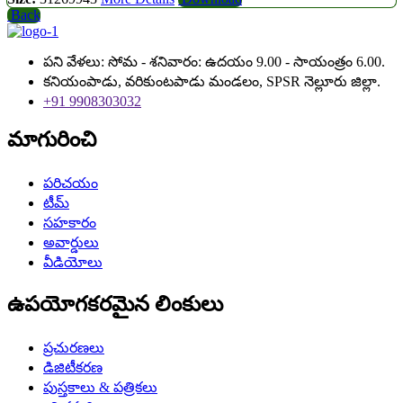
Back
పని వేళలు: సోమ - శనివారం: ఉదయం 9.00 - సాయంత్రం 6.00.
కనియంపాడు, వరికుంటపాడు మండలం, SPSR నెల్లూరు జిల్లా.
+91 9908303032
మాగురించి
పరిచయం
టీమ్
సహకారం
అవార్డులు
వీడియోలు
ఉపయోగకరమైన లింకులు
ప్రచురణలు
డిజిటీకరణ
పుస్తకాలు & పత్రికలు