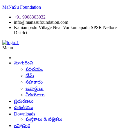
MaNaSu Foundation
+91 9908303032
info@manasufoundation.com
Kaniampadu Village Near Varikuntapadu SPSR Nellore
District
Menu
మాగురించి
పరిచయం
టీమ్
సహకారం
అవార్డులు
వీడియోలు
ప్రచురణలు
డిజిటీకరణ
Downloads
పుస్తకాలు & పత్రికలు
eచిత్రపురి