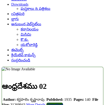
Downloads
పుస్తకాలు & పత్రికలు
eచిత్రపురి
బ్లాగు
అనుబంధ వెబ్‌సైట్‌లు
కథానిలయం
మిసిమి
కొ.కు.
యశోదారెడ్డి
ఈవెంట్స్
క్రియేటివ్ కామన్స్
సంప్రదించండి
ఆంధ్రదేశము 02
Author:
కర్లపాలెం కృష్ణారావు
Published:
1935
Pages:
140
File
Size:
31269943
More Details
Download