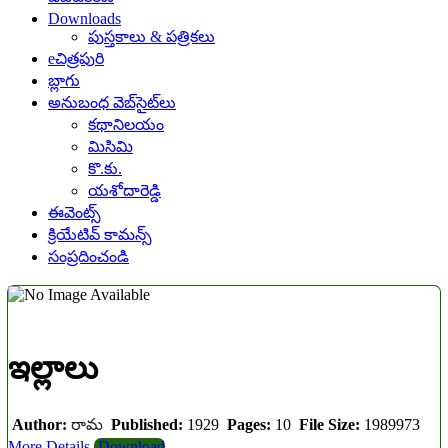
Downloads
పుస్తకాలు & పత్రికలు
eచిత్రపురి
బ్లాగు
అనుబంధ వెబ్‌సైట్‌లు
కథానిలయం
మిసిమి
కొ.కు.
యశోదారెడ్డి
ఈవెంట్స్
క్రియేటివ్ కామన్స్
సంప్రదించండి
ఇల్లాలు
Author:
రామ
Published:
1929
Pages:
10
File Size:
1989973
More Details
Download