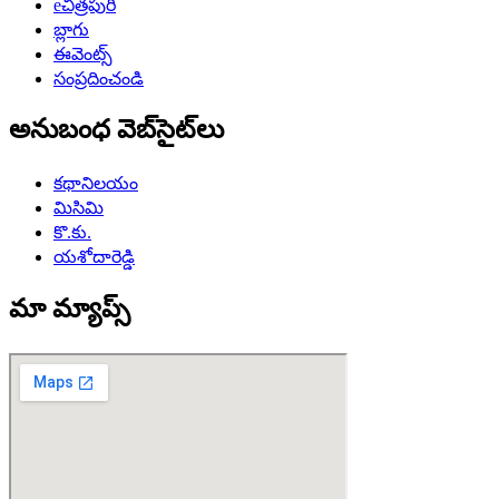
eచిత్రపురి
బ్లాగు
ఈవెంట్స్
సంప్రదించండి
అనుబంధ వెబ్‌సైట్‌లు
కథానిలయం
మిసిమి
కొ.కు.
యశోదారెడ్డి
మా మ్యాప్స్