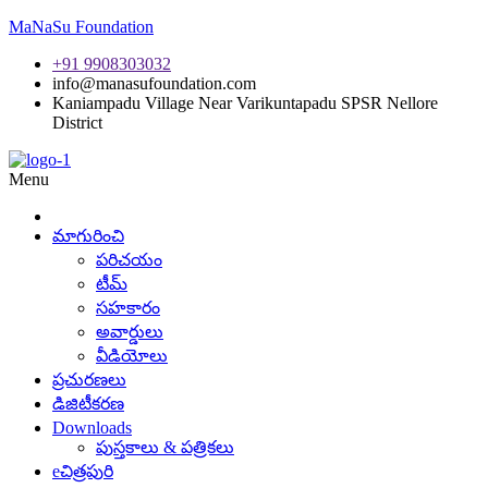
MaNaSu Foundation
+91 9908303032
info@manasufoundation.com
Kaniampadu Village Near Varikuntapadu SPSR Nellore
District
Menu
మాగురించి
పరిచయం
టీమ్
సహకారం
అవార్డులు
వీడియోలు
ప్రచురణలు
డిజిటీకరణ
Downloads
పుస్తకాలు & పత్రికలు
eచిత్రపురి