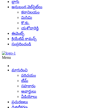
బ్లాగు
అనుబంధ వెబ్‌సైట్‌లు
కథానిలయం
మిసిమి
కొ.కు.
యశోదారెడ్డి
ఈవెంట్స్
క్రియేటివ్ కామన్స్
సంప్రదించండి
Menu
మాగురించి
పరిచయం
టీమ్
సహకారం
అవార్డులు
వీడియోలు
ప్రచురణలు
డిజిటీకరణ