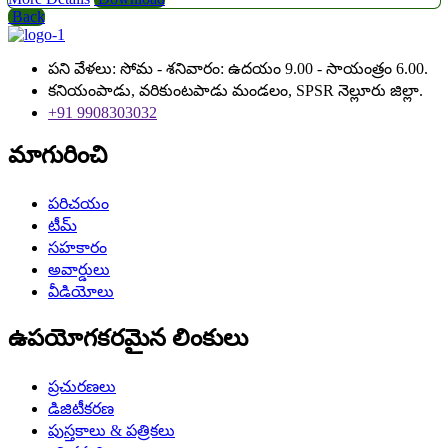
Back
పని వేళలు: సోమ - శనివారం: ఉదయం 9.00 - సాయంత్రం 6.00.
కనియంపాడు, వరికుంటపాడు మండలం, SPSR నెల్లూరు జిల్లా.
+91 9908303032
మాగురించి
పరిచయం
టీమ్
సహకారం
అవార్డులు
వీడియోలు
ఉపయోగకరమైన లింకులు
ప్రచురణలు
డిజిటీకరణ
పుస్తకాలు & పత్రికలు