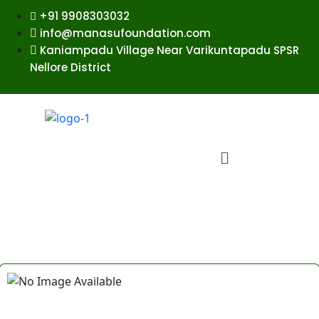
+91 9908303032
info@manasufoundation.com
Kaniampadu Village Near Varikuntapadu SPSR
Nellore District