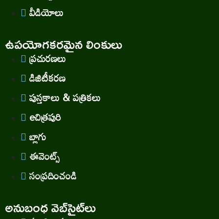
వీడియోలు
ఉపయోగకరమైన లింకులు
ప్రచురణలు
డిజిటీకరణ
పుస్తకాలు & పత్రికలు
eచిత్రపురి
బ్లాగు
ఈవెంట్స్
సంప్రదించండి
అనుబంధ వెబ్‌సైట్‌లు