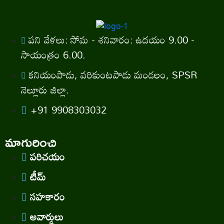
పని వేళలు: సోమ - శనివారం: ఉదయం 9.00 -
సాయంత్రం 6.00.
కనియంపాడు, వరికుంటపాడు మండలం, SPSR
నెల్లూరు జిల్లా.
+91 9908303032
మాగురించి
పరిచయం
టీమ్
సహకారం
అవార్డులు