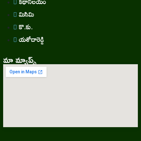
కథానిలయం
మిసిమి
కొ.కు.
యశోదారెడ్డి
మా మ్యాప్స్