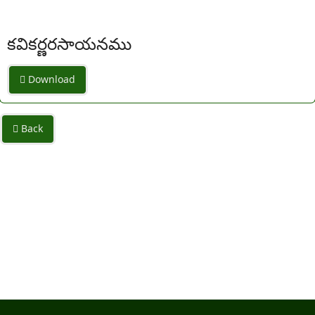
కవికర్ణరసాయనము
Download
Back