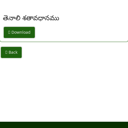
తెనాలి శతావధానము
Download
Back