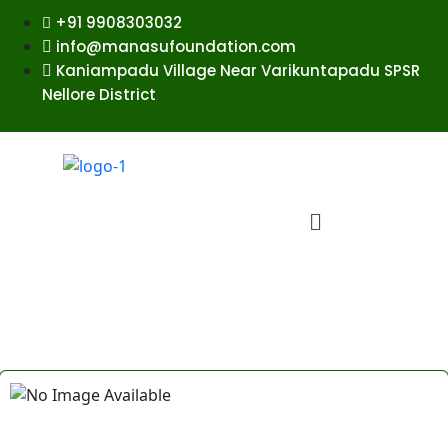
+91 9908303032
info@manasufoundation.com
Kaniampadu Village Near Varikuntapadu SPSR
Nellore District