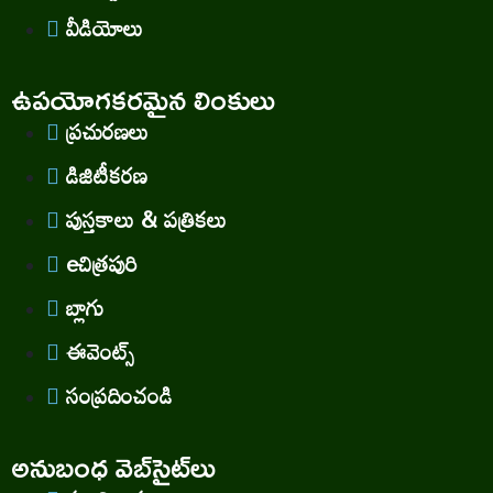
వీడియోలు
ఉపయోగకరమైన లింకులు
ప్రచురణలు
డిజిటీకరణ
పుస్తకాలు & పత్రికలు
eచిత్రపురి
బ్లాగు
ఈవెంట్స్
సంప్రదించండి
అనుబంధ వెబ్‌సైట్‌లు