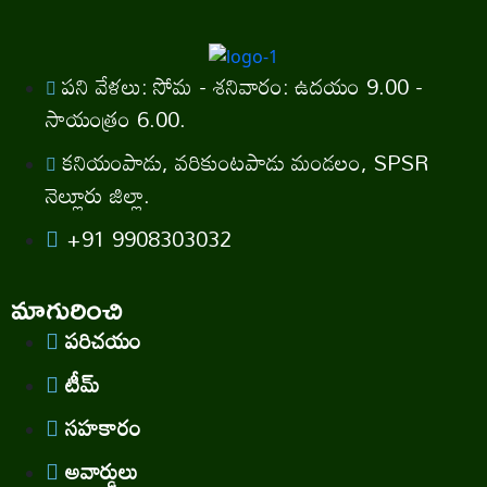
పని వేళలు: సోమ - శనివారం: ఉదయం 9.00 -
సాయంత్రం 6.00.
కనియంపాడు, వరికుంటపాడు మండలం, SPSR
నెల్లూరు జిల్లా.
+91 9908303032
మాగురించి
పరిచయం
టీమ్
సహకారం
అవార్డులు