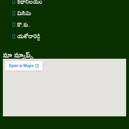
కథానిలయం
మిసిమి
కొ.కు.
యశోదారెడ్డి
మా మ్యాప్స్