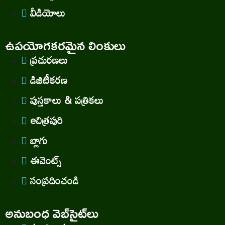
వీడియోలు
ఉపయోగకరమైన లింకులు
ప్రచురణలు
డిజిటీకరణ
పుస్తకాలు & పత్రికలు
eచిత్రపురి
బ్లాగు
ఈవెంట్స్
సంప్రదించండి
అనుబంధ వెబ్‌సైట్‌లు