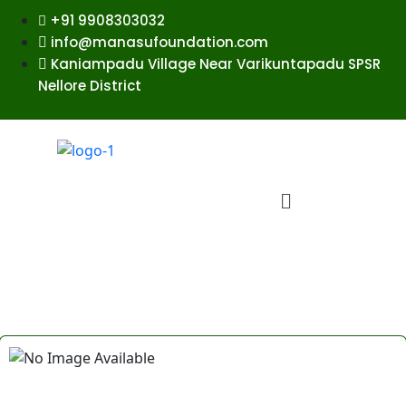
+91 9908303032
info@manasufoundation.com
Kaniampadu Village Near Varikuntapadu SPSR
Nellore District