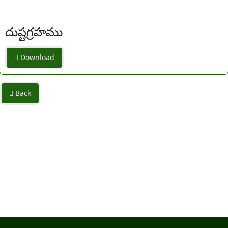
దుష్టగ్రహము
Download
Back