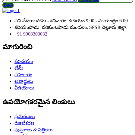
Back
పని వేళలు: సోమ - శనివారం: ఉదయం 9.00 - సాయంత్రం 6.00.
కనియంపాడు, వరికుంటపాడు మండలం, SPSR నెల్లూరు జిల్లా.
+91 9908303032
మాగురించి
పరిచయం
టీమ్
సహకారం
అవార్డులు
వీడియోలు
ఉపయోగకరమైన లింకులు
ప్రచురణలు
డిజిటీకరణ
పుస్తకాలు & పత్రికలు