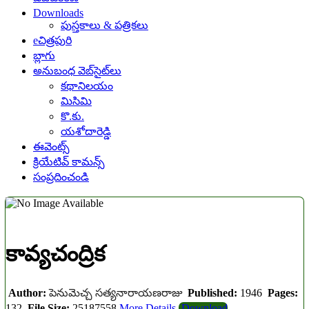
Downloads
పుస్తకాలు & పత్రికలు
eచిత్రపురి
బ్లాగు
అనుబంధ వెబ్‌సైట్‌లు
కథానిలయం
మిసిమి
కొ.కు.
యశోదారెడ్డి
ఈవెంట్స్
క్రియేటివ్ కామన్స్
సంప్రదించండి
కావ్యచంద్రిక
Author:
పెనుమెచ్చ సత్యనారాయణరాజు
Published:
1946
Pages:
132
File Size:
25187558
More Details
Download