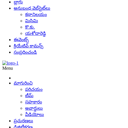
బ్లాగు
అనుబంధ వెబ్‌సైట్‌లు
కథానిలయం
మిసిమి
కొ.కు.
యశోదారెడ్డి
ఈవెంట్స్
క్రియేటివ్ కామన్స్
సంప్రదించండి
Menu
మాగురించి
పరిచయం
టీమ్
సహకారం
అవార్డులు
వీడియోలు
ప్రచురణలు
డిజిటీకరణ