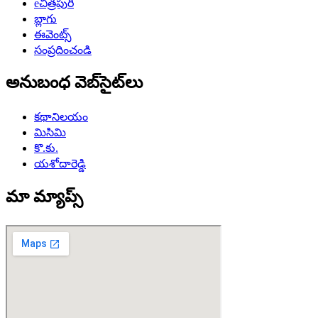
eచిత్రపురి
బ్లాగు
ఈవెంట్స్
సంప్రదించండి
అనుబంధ వెబ్‌సైట్‌లు
కథానిలయం
మిసిమి
కొ.కు.
యశోదారెడ్డి
మా మ్యాప్స్