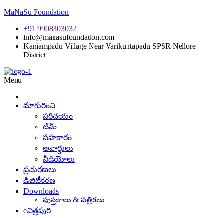
MaNaSu Foundation
+91 9908303032
info@manasufoundation.com
Kaniampadu Village Near Varikuntapadu SPSR Nellore
District
Menu
మాగురించి
పరిచయం
టీమ్
సహకారం
అవార్డులు
వీడియోలు
ప్రచురణలు
డిజిటీకరణ
Downloads
పుస్తకాలు & పత్రికలు
eచిత్రపురి