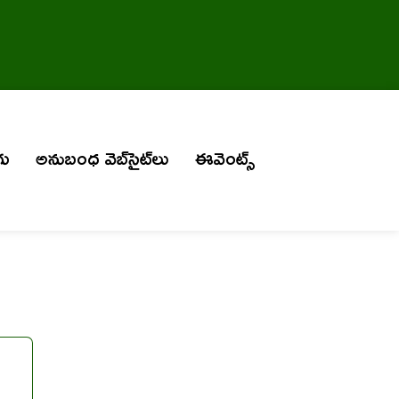
గు
అనుబంధ వెబ్‌సైట్‌లు
ఈవెంట్స్