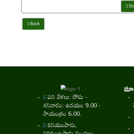
Do
Back
మాగ
పని వేళలు: సోమ -
శనివారం: ఉదయం 9.00 -
సాయంత్రం 6.00.
కనియంపాడు,
వరికుంటపాడు మండలం,