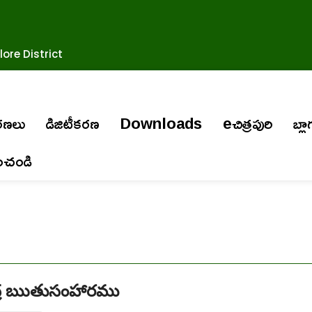
ore District
ురణలు
డిజిటీకరణ
Downloads
eచిత్రపురి
బ్లా
ించండి
్ర ఋతుసంహారము