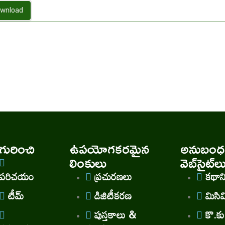
wnload
ురించి
ఉపయోగకరమైన
అనుబంధ
లింకులు
వెబ్‌సైట్‌ల
పరిచయం
ప్రచురణలు
కథా
టీమ్
డిజిటీకరణ
మిసి
పుస్తకాలు &
కొ.కు