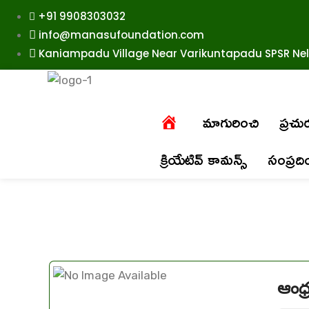
+91 9908303032
info@manasufoundation.com
Kaniampadu Village Near Varikuntapadu SPSR Nell
మాగురించి
ప్రచ
క్రియేటివ్ కామన్స్
సంప్రద
ఆంధ