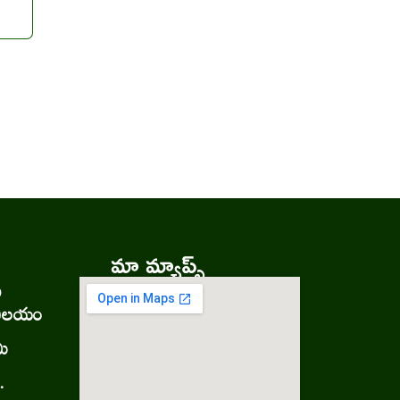
మా మ్యాప్స్
ు
నిలయం
మి
.